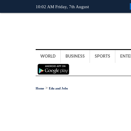
10:02 AM Friday, 7th August
WORLD
BUSINESS
SPORTS
ENTE
>
Home
Edu and Jobs