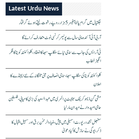
Latest Urdu News
جگتیال میں گرام پالنا آفیسر 5 ہزار روپے رشوت لیتے ہوئے گرفتار
آر بی آئی آئندہ مالی سال سے پولیمر کرنسی نوٹ متعارف کرائے گا
ٹی آر ایس کی جانب سے سماجی نیائے سنکلپ سبھا کا انعقاد، کلواکنٹلہ کویتا کا فکر
انگیز خطاب
کلواکنٹلہ کویتا کی سنکلپ سبھا، سماجی انصاف پر مبنی تلنگانہ کے نئے ایجنڈے کا
اعلان
مشی گن ڈیموکریٹک سینیٹ پرائمری میں عبدالسعید کی بڑی کامیابی، فلسطین
حامی امیدوار نے میدان مار لیا
سنبھل تشدد رپورٹ اسمبلی میں پیش، ضیاء الرحمٰن برق اور سہیل اقبال کا
ذکر، یوگی نے سازش کا کیا دعویٰ