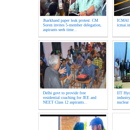
Jharkhand paper leak protest: CM
ICMAI J
Soren invites 5-member delegation,
icmai.in
aspirants seek time...
Delhi govt to provide free
IIT Hyd
residential coaching for JEE and
industr
NEET Class 12 aspirants...
nuclear 