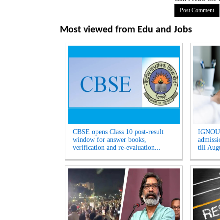
Most viewed from
Edu and Jobs
CBSE opens Class 10 post-result
IGNOU 
window for answer books,
admissio
verification and re-evaluation...
till Aug