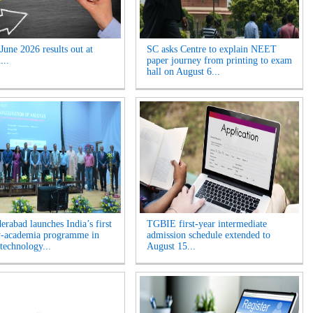
une 2026 results out at
SC asks Centre to explain NEET
...
paper journey from printing to exam
hall on August 6...
erabad launches India’s first
TGBIE first-year intermediate
y-academia programme in
admission schedule extended to
technology...
August 15...