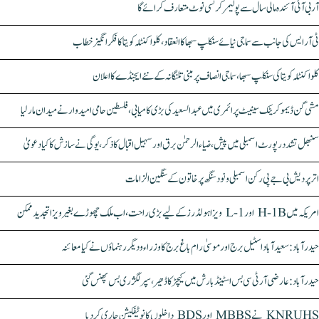
آر بی آئی آئندہ مالی سال سے پولیمر کرنسی نوٹ متعارف کرائے گا
ٹی آر ایس کی جانب سے سماجی نیائے سنکلپ سبھا کا انعقاد، کلواکنٹلہ کویتا کا فکر انگیز خطاب
کلواکنٹلہ کویتا کی سنکلپ سبھا، سماجی انصاف پر مبنی تلنگانہ کے نئے ایجنڈے کا اعلان
مشی گن ڈیموکریٹک سینیٹ پرائمری میں عبدالسعید کی بڑی کامیابی، فلسطین حامی امیدوار نے میدان مار لیا
سنبھل تشدد رپورٹ اسمبلی میں پیش، ضیاء الرحمٰن برق اور سہیل اقبال کا ذکر، یوگی نے سازش کا کیا دعویٰ
اتر پردیش بی جے پی رکن اسمبلی ونود سنگھ پر خاتون کے سنگین الزامات
امریکہ میں H-1B اور L-1 ویزا ہولڈرز کے لیے بڑی راحت، اب ملک چھوڑے بغیر ویزا تجدید ممکن
حیدرآباد: سعیدآباد اسٹیل برج اور موسیٰ رام باغ برج کا وزراء و دیگر رہنماؤں نے کیا معائنہ
حیدرآباد: عارضی آر ٹی سی بس اسٹینڈ بارش میں کیچڑ کا ڈھیر، سپر لگژری بس پھنس گئی
KNRUHS نے MBBS اور BDS داخلوں کا نوٹیفکیشن جاری کر دیا