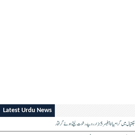
Latest Urdu News
جگتیال میں گرام پالنا آفیسر 5 ہزار روپے رشوت لیتے ہوئے گرفتار