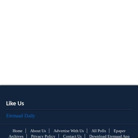
Like Us
Etemaad Daily
Home
About Us
Advertise With Us
All Polls
Epaper
Archives
Privacy Policy
Contact Us
Download Etemaad App