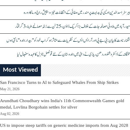
بیرسٹر اسدالدین اویسی کی ہدایت پر مندر میں صفائی کے انتظامات تیز، دیپیش راج ورما کا دورہ
حیدرآباد میں ملاوٹی مصالحہ جات کے خلاف بڑا کریک ڈاؤن، 25 ٹن سے زائد مصالحے ضبط، 3 گرفتار
کنگنا رناوت کا بیان: بی جے پی اور آر ایس ایس کے نظریات سے متاثر ہو کر اب خود کو "بیدار ہندو" مانتی ہوں
تلنگانہ کے ڈاکٹر وشنو وردھن ریڈی نے دبئی میں ہندوستان کے نئے قونصل جنرل کا عہدہ سنبھال لیا
Most Viewed
San Francisco Turns to AI to Safeguard Whales From Ship Strikes
May 21, 2026
Arundhati Choudhary wins India's 11th Commonwealth Games gold
medal, Lovlina Borgohain settles for silver
Aug 02, 2026
US to impose steep tariffs on generic medicine imports from Aug 2028