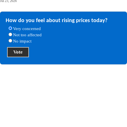
Jul 23, 2026
How do you feel about rising prices today?
Very concerned
Not too affected
No impact