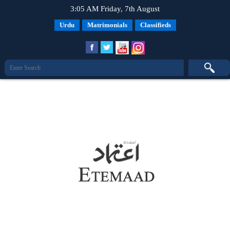
3:05 AM Friday, 7th August
Urdu
Matrimonials
Classifieds