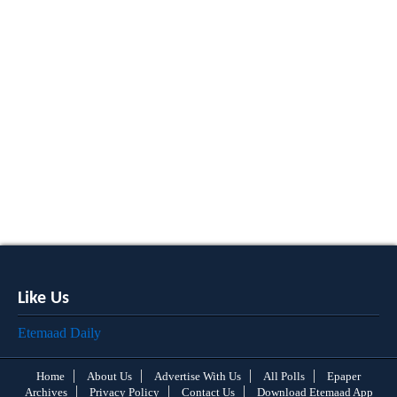
Like Us
Etemaad Daily
Home
About Us
Advertise With Us
All Polls
Epaper
Archives
Privacy Policy
Contact Us
Download Etemaad App