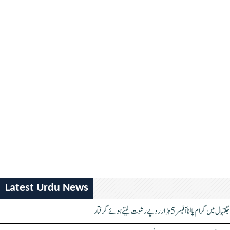
Latest Urdu News
جگتیال میں گرام پالنا آفیسر 5 ہزار روپے رشوت لیتے ہوئے گرفتار