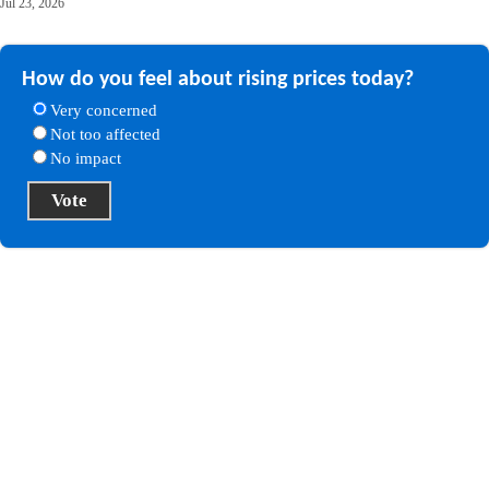
Jul 23, 2026
How do you feel about rising prices today?
Very concerned
Not too affected
No impact