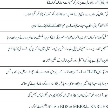
آر بی آئی آئندہ مالی سال سے پولیمر کرنسی نوٹ متعارف کرائے گا
ٹی آر ایس کی جانب سے سماجی نیائے سنکلپ سبھا کا انعقاد، کلواکنٹلہ کویتا کا فکر انگیز خطاب
کلواکنٹلہ کویتا کی سنکلپ سبھا، سماجی انصاف پر مبنی تلنگانہ کے نئے ایجنڈے کا اعلان
مشی گن ڈیموکریٹک سینیٹ پرائمری میں عبدالسعید کی بڑی کامیابی، فلسطین حامی امیدوار نے میدان مار لیا
سنبھل تشدد رپورٹ اسمبلی میں پیش، ضیاء الرحمٰن برق اور سہیل اقبال کا ذکر، یوگی نے سازش کا کیا دعویٰ
اتر پردیش بی جے پی رکن اسمبلی ونود سنگھ پر خاتون کے سنگین الزامات
امریکہ میں H-1B اور L-1 ویزا ہولڈرز کے لیے بڑی راحت، اب ملک چھوڑے بغیر ویزا تجدید ممکن
حیدرآباد: سعیدآباد اسٹیل برج اور موسیٰ رام باغ برج کا وزراء و دیگر رہنماؤں نے کیا معائنہ
حیدرآباد: عارضی آر ٹی سی بس اسٹینڈ بارش میں کیچڑ کا ڈھیر، سپر لگژری بس پھنس گئی
KNRUHS نے MBBS اور BDS داخلوں کا نوٹیفکیشن جاری کر دیا