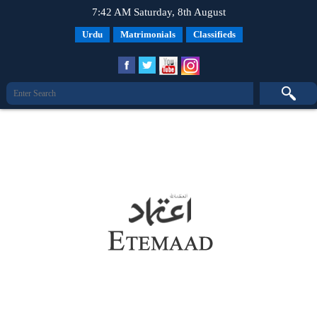
7:42 AM Saturday, 8th August
Urdu
Matrimonials
Classifieds