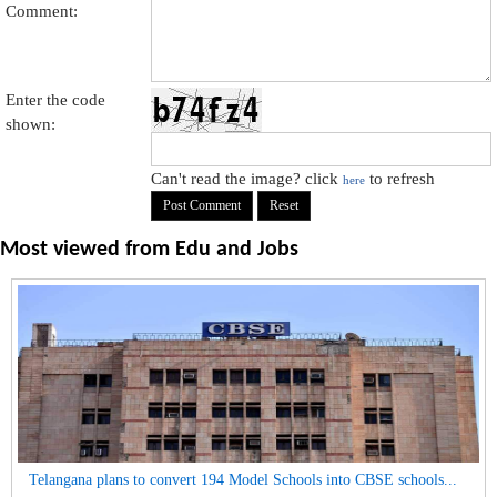
Comment:
Enter the code
shown:
Can't read the image? click
to refresh
here
Most viewed from
Edu and Jobs
Telangana plans to convert 194 Model Schools into CBSE schools...