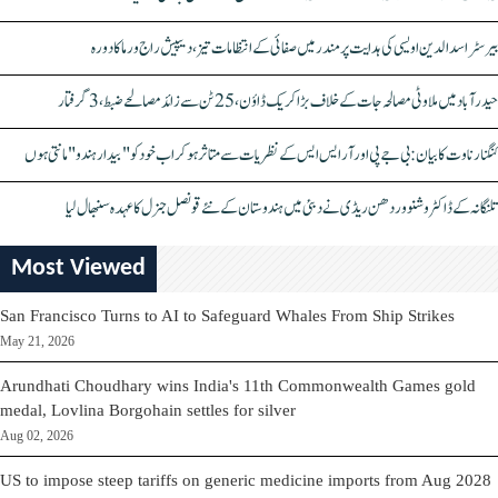
بیرسٹر اسدالدین اویسی کی ہدایت پر مندر میں صفائی کے انتظامات تیز، دیپیش راج ورما کا دورہ
حیدرآباد میں ملاوٹی مصالحہ جات کے خلاف بڑا کریک ڈاؤن، 25 ٹن سے زائد مصالحے ضبط، 3 گرفتار
کنگنا رناوت کا بیان: بی جے پی اور آر ایس ایس کے نظریات سے متاثر ہو کر اب خود کو "بیدار ہندو" مانتی ہوں
تلنگانہ کے ڈاکٹر وشنو وردھن ریڈی نے دبئی میں ہندوستان کے نئے قونصل جنرل کا عہدہ سنبھال لیا
Most Viewed
San Francisco Turns to AI to Safeguard Whales From Ship Strikes
May 21, 2026
Arundhati Choudhary wins India's 11th Commonwealth Games gold
medal, Lovlina Borgohain settles for silver
Aug 02, 2026
US to impose steep tariffs on generic medicine imports from Aug 2028