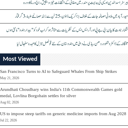
بیرسٹر اسدالدین اویسی کی ہدایت پر مندر میں صفائی کے انتظامات تیز، دیپیش راج ورما کا دورہ
حیدرآباد میں ملاوٹی مصالحہ جات کے خلاف بڑا کریک ڈاؤن، 25 ٹن سے زائد مصالحے ضبط، 3 گرفتار
کنگنا رناوت کا بیان: بی جے پی اور آر ایس ایس کے نظریات سے متاثر ہو کر اب خود کو "بیدار ہندو" مانتی ہوں
تلنگانہ کے ڈاکٹر وشنو وردھن ریڈی نے دبئی میں ہندوستان کے نئے قونصل جنرل کا عہدہ سنبھال لیا
Most Viewed
San Francisco Turns to AI to Safeguard Whales From Ship Strikes
May 21, 2026
Arundhati Choudhary wins India's 11th Commonwealth Games gold
medal, Lovlina Borgohain settles for silver
Aug 02, 2026
US to impose steep tariffs on generic medicine imports from Aug 2028
Jul 22, 2026