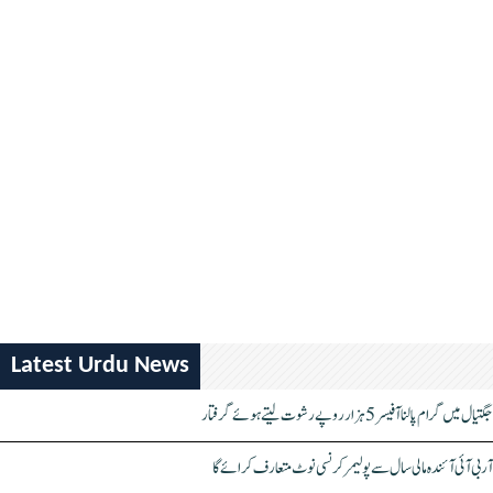
Latest Urdu News
جگتیال میں گرام پالنا آفیسر 5 ہزار روپے رشوت لیتے ہوئے گرفتار
آر بی آئی آئندہ مالی سال سے پولیمر کرنسی نوٹ متعارف کرائے گا