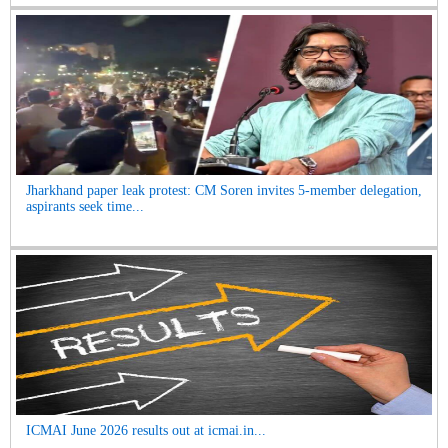
Jharkhand paper leak protest: CM Soren invites 5-member delegation,
aspirants seek time...
ICMAI June 2026 results out at icmai.in...