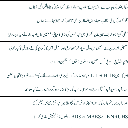
ٹی آر ایس کی جانب سے سماجی نیائے سنکلپ سبھا کا انعقاد، کلواکنٹلہ کویتا کا فکر انگیز خطاب
کلواکنٹلہ کویتا کی سنکلپ سبھا، سماجی انصاف پر مبنی تلنگانہ کے نئے ایجنڈے کا اعلان
مشی گن ڈیموکریٹک سینیٹ پرائمری میں عبدالسعید کی بڑی کامیابی، فلسطین حامی امیدوار نے میدان مار لیا
سنبھل تشدد رپورٹ اسمبلی میں پیش، ضیاء الرحمٰن برق اور سہیل اقبال کا ذکر، یوگی نے سازش کا کیا دعویٰ
اتر پردیش بی جے پی رکن اسمبلی ونود سنگھ پر خاتون کے سنگین الزامات
امریکہ میں H-1B اور L-1 ویزا ہولڈرز کے لیے بڑی راحت، اب ملک چھوڑے بغیر ویزا تجدید ممکن
حیدرآباد: سعیدآباد اسٹیل برج اور موسیٰ رام باغ برج کا وزراء و دیگر رہنماؤں نے کیا معائنہ
حیدرآباد: عارضی آر ٹی سی بس اسٹینڈ بارش میں کیچڑ کا ڈھیر، سپر لگژری بس پھنس گئی
KNRUHS نے MBBS اور BDS داخلوں کا نوٹیفکیشن جاری کر دیا