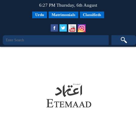
6:27 PM Thursday, 6th August
Urdu
Matrimonials
Classifieds