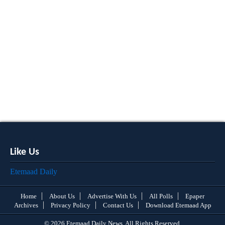
Like Us
Etemaad Daily
Home
About Us
Advertise With Us
All Polls
Epaper
Archives
Privacy Policy
Contact Us
Download Etemaad App
© 2026 Etemaad Daily News, All Rights Reserved.