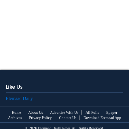
Like Us
Etemaad Daily
Home
About Us
Advertise With Us
All Polls
Epaper
Archives
Privacy Policy
Contact Us
Download Etemaad App
© 2026 Etemaad Daily News, All Rights Reserved.