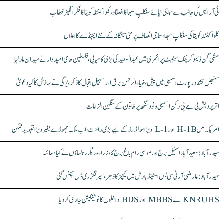
ٹی آر ایس کی جانب سے سماجی نیائے سنکلپ سبھا کا انعقاد، کلواکنٹلہ کویتا کا فکر انگیز خطاب
کلواکنٹلہ کویتا کی سنکلپ سبھا، سماجی انصاف پر مبنی تلنگانہ کے نئے ایجنڈے کا اعلان
مشی گن ڈیموکریٹک سینیٹ پرائمری میں عبدالسعید کی بڑی کامیابی، فلسطین حامی امیدوار نے میدان مار لیا
سنبھل تشدد رپورٹ اسمبلی میں پیش، ضیاء الرحمٰن برق اور سہیل اقبال کا ذکر، یوگی نے سازش کا کیا دعویٰ
اتر پردیش بی جے پی رکن اسمبلی ونود سنگھ پر خاتون کے سنگین الزامات
امریکہ میں H-1B اور L-1 ویزا ہولڈرز کے لیے بڑی راحت، اب ملک چھوڑے بغیر ویزا تجدید ممکن
حیدرآباد: سعیدآباد اسٹیل برج اور موسیٰ رام باغ برج کا وزراء و دیگر رہنماؤں نے کیا معائنہ
حیدرآباد: عارضی آر ٹی سی بس اسٹینڈ بارش میں کیچڑ کا ڈھیر، سپر لگژری بس پھنس گئی
KNRUHS نے MBBS اور BDS داخلوں کا نوٹیفکیشن جاری کر دیا