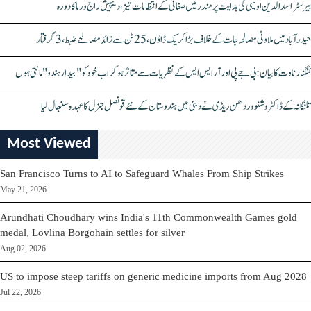
بیرسٹر اسدالدین اویسی کی ہدایت پر مندر میں صفائی کے انتظامات تیز، دیپیش راج ورما کا دورہ
حیدرآباد میں ملاوٹی مصالحہ جات کے خلاف بڑا کریک ڈاؤن، 25 ٹن سے زائد مصالحے ضبط، 3 گرفتار
کنگنا رناوت کا بیان: بی جے پی اور آر ایس ایس کے نظریات سے متاثر ہو کر اب خود کو "بیدار ہندو" مانتی ہوں
تلنگانہ کے ڈاکٹر وشنو وردھن ریڈی نے دبئی میں ہندوستان کے نئے قونصل جنرل کا عہدہ سنبھال لیا
Most Viewed
San Francisco Turns to AI to Safeguard Whales From Ship Strikes
May 21, 2026
Arundhati Choudhary wins India's 11th Commonwealth Games gold
medal, Lovlina Borgohain settles for silver
Aug 02, 2026
US to impose steep tariffs on generic medicine imports from Aug 2028
Jul 22, 2026