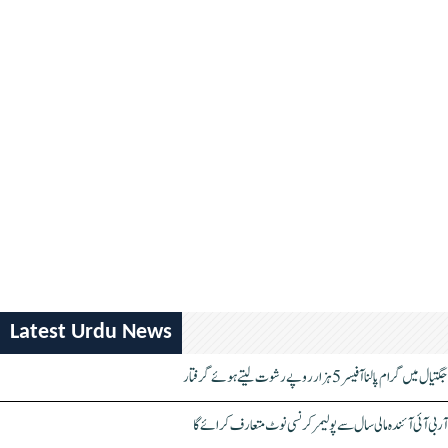
Latest Urdu News
جگتیال میں گرام پالنا آفیسر 5 ہزار روپے رشوت لیتے ہوئے گرفتار
آر بی آئی آئندہ مالی سال سے پولیمر کرنسی نوٹ متعارف کرائے گا