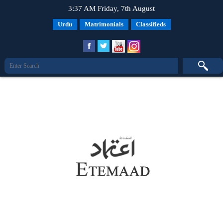
3:37 AM Friday, 7th August
Urdu
Matrimonials
Classifieds