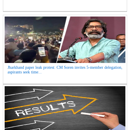
Jharkhand paper leak protest: CM Soren invites 5-member delegation,
aspirants seek time...