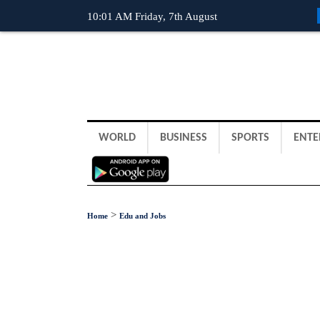
10:01 AM Friday, 7th August
WORLD
BUSINESS
SPORTS
ENTE
>
Home
Edu and Jobs