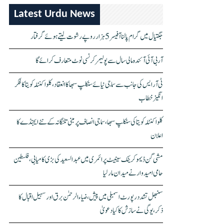
Latest Urdu News
جگتیال میں گرام پالنا آفیسر 5 ہزار روپے رشوت لیتے ہوئے گرفتار
آر بی آئی آئندہ مالی سال سے پولیمر کرنسی نوٹ متعارف کرائے گا
ٹی آر ایس کی جانب سے سماجی نیائے سنکلپ سبھا کا انعقاد، کلواکنٹلہ کویتا کا فکر
انگیز خطاب
کلواکنٹلہ کویتا کی سنکلپ سبھا، سماجی انصاف پر مبنی تلنگانہ کے نئے ایجنڈے کا
اعلان
مشی گن ڈیموکریٹک سینیٹ پرائمری میں عبدالسعید کی بڑی کامیابی، فلسطین
حامی امیدوار نے میدان مار لیا
سنبھل تشدد رپورٹ اسمبلی میں پیش، ضیاء الرحمٰن برق اور سہیل اقبال کا
ذکر، یوگی نے سازش کا کیا دعویٰ