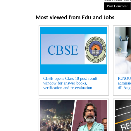
Most viewed from
Edu and Jobs
CBSE opens Class 10 post-result
IGNOU 
window for answer books,
admissio
verification and re-evaluation...
till Aug