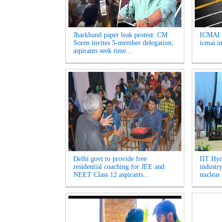
Jharkhand paper leak protest: CM
ICMAI J
Soren invites 5-member delegation,
icmai.in
aspirants seek time...
Delhi govt to provide free
IIT Hyd
residential coaching for JEE and
industr
NEET Class 12 aspirants...
nuclear 