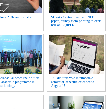
une 2026 results out at
SC asks Centre to explain NEET
...
paper journey from printing to exam
hall on August 6...
erabad launches India’s first
TGBIE first-year intermediate
y-academia programme in
admission schedule extended to
technology...
August 15...