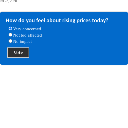
Jul 23, 2026
How do you feel about rising prices today?
Very concerned
Not too affected
No impact