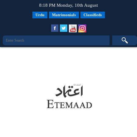
8:18 PM Monday, 10th August
Urdu
Matrimonials
Classifieds