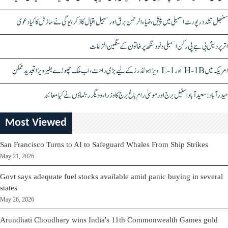
سنبھل تشدد رپورٹ اسمبلی میں پیش، ضیاء الرحمٰن برق اور سہیل اقبال کا ذکر، یوگی نے سازش کا کیا دعویٰ
اتر پردیش بی جے پی رکن اسمبلی ونود سنگھ پر خاتون کے سنگین الزامات
امریکہ میں H-1B اور L-1 ویزا ہولڈرز کے لیے بڑی راحت، اب ملک چھوڑے بغیر ویزا تجدید ممکن
حیدرآباد: سعیدآباد اسٹیل برج اور موسیٰ رام باغ برج کا وزراء و دیگر رہنماؤں نے کیا معائنہ
Most Viewed
San Francisco Turns to AI to Safeguard Whales From Ship Strikes
May 21, 2026
Govt says adequate fuel stocks available amid panic buying in several
states
May 26, 2026
Arundhati Choudhary wins India's 11th Commonwealth Games gold