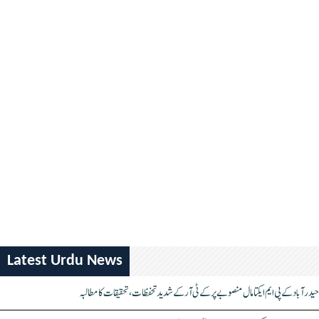
Latest Urdu News
حیدرآباد کے پی ایم ایکتا مال منصوبے پر کے ٹی آر کے شدید تحفظات، تحقیقات کا مطالبہ