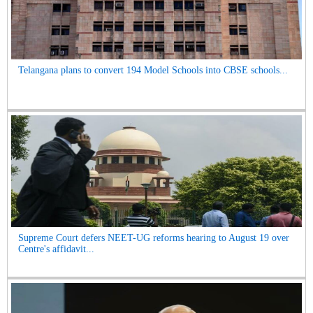
Telangana plans to convert 194 Model Schools into CBSE schools...
Supreme Court defers NEET-UG reforms hearing to August 19 over
Centre's affidavit...