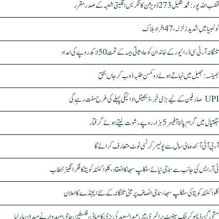
قطب اللہ پور: محمد شکیل 273 ڈویژن کانگریس اقلیتی شعبہ کے صدر مقرر
کولمبیا میں شدید زلزلہ، 47 افراد ہلاک
تلنگانہ آر ٹی سی ڈرائیور کے خاندان کو حادثاتی بیمہ کے تحت 50 لاکھ روپے کی امداد
بھینسہ: جھیل میں نہاتے ہوئے دو کمسن طلبہ ڈوب کر جاں بحق
UPI صارفین کے لیے بڑی خبر، ڈیجیٹل ادائیگی پہلے کی طرح مفت رہے گی
جگتیال میں گرام پالنا آفیسر 5 ہزار روپے رشوت لیتے ہوئے گرفتار
آر بی آئی آئندہ مالی سال سے پولیمر کرنسی نوٹ متعارف کرائے گا
ٹی آر ایس کی جانب سے سماجی نیائے سنکلپ سبھا کا انعقاد، کلواکنٹلہ کویتا کا فکر انگیز خطاب
کلواکنٹلہ کویتا کی سنکلپ سبھا، سماجی انصاف پر مبنی تلنگانہ کے نئے ایجنڈے کا اعلان
مشی گن ڈیموکریٹک سینیٹ پرائمری میں عبدالسعید کی بڑی کامیابی، فلسطین حامی امیدوار نے میدان مار لیا