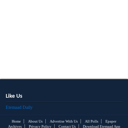
Like Us
Etemaad Daily
Home
About Us
Advertise With Us
All Polls
Epaper
Archives
Privacy Policy
Contact Us
Download Etemaad App