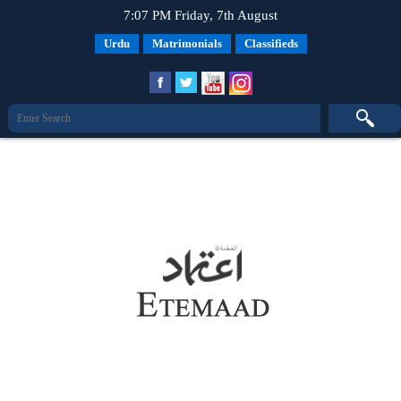
7:07 PM Friday, 7th August
Urdu
Matrimonials
Classifieds