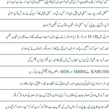
مشی گن ڈیموکریٹک سینیٹ پرائمری میں عبدالسعید کی بڑی کامیابی، فلسطین حامی امیدوار نے میدان مار لیا
سنبھل تشدد رپورٹ اسمبلی میں پیش، ضیاء الرحمٰن برق اور سہیل اقبال کا ذکر، یوگی نے سازش کا کیا دعویٰ
اتر پردیش بی جے پی رکن اسمبلی ونود سنگھ پر خاتون کے سنگین الزامات
امریکہ میں H-1B اور L-1 ویزا ہولڈرز کے لیے بڑی راحت، اب ملک چھوڑے بغیر ویزا تجدید ممکن
حیدرآباد: سعیدآباد اسٹیل برج اور موسیٰ رام باغ برج کا وزراء و دیگر رہنماؤں نے کیا معائنہ
حیدرآباد: عارضی آر ٹی سی بس اسٹینڈ بارش میں کیچڑ کا ڈھیر، سپر لگژری بس پھنس گئی
KNRUHS نے MBBS اور BDS داخلوں کا نوٹیفکیشن جاری کر دیا
بیرسٹر اسدالدین اویسی کی ہدایت پر مندر میں صفائی کے انتظامات تیز، دیپیش راج ورما کا دورہ
حیدرآباد میں ملاوٹی مصالحہ جات کے خلاف بڑا کریک ڈاؤن، 25 ٹن سے زائد مصالحے ضبط، 3 گرفتار
کنگنا رناوت کا بیان: بی جے پی اور آر ایس ایس کے نظریات سے متاثر ہو کر اب خود کو "بیدار ہندو" مانتی ہوں