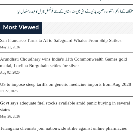
تلنگانہ کے ڈاکٹر وشنو وردھن ریڈی نے دبئی میں ہندوستان کے نئے قونصل جنرل کا عہدہ سنبھال لیا
Most Viewed
San Francisco Turns to AI to Safeguard Whales From Ship Strikes
May 21, 2026
Arundhati Choudhary wins India's 11th Commonwealth Games gold
medal, Lovlina Borgohain settles for silver
Aug 02, 2026
US to impose steep tariffs on generic medicine imports from Aug 2028
Jul 22, 2026
Govt says adequate fuel stocks available amid panic buying in several
states
May 26, 2026
Telangana chemists join nationwide strike against online pharmacies