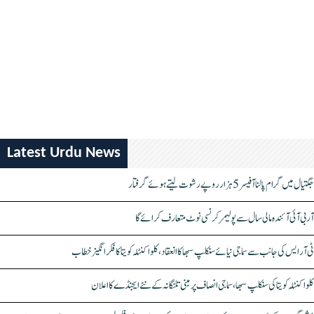
Latest Urdu News
جگتیال میں گرام پالنا آفیسر 5 ہزار روپے رشوت لیتے ہوئے گرفتار
آر بی آئی آئندہ مالی سال سے پولیمر کرنسی نوٹ متعارف کرائے گا
ٹی آر ایس کی جانب سے سماجی نیائے سنکلپ سبھا کا انعقاد، کلواکنٹلہ کویتا کا فکر انگیز خطاب
کلواکنٹلہ کویتا کی سنکلپ سبھا، سماجی انصاف پر مبنی تلنگانہ کے نئے ایجنڈے کا اعلان