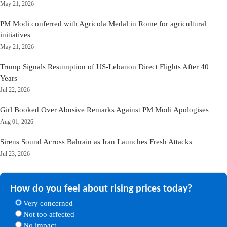
May 21, 2026
PM Modi conferred with Agricola Medal in Rome for agricultural
initiatives
May 21, 2026
Trump Signals Resumption of US-Lebanon Direct Flights After 40
Years
Jul 22, 2026
Girl Booked Over Abusive Remarks Against PM Modi Apologises
Aug 01, 2026
Sirens Sound Across Bahrain as Iran Launches Fresh Attacks
Jul 23, 2026
How do you feel about rising prices today?
Very concerned
Not too affected
No impact