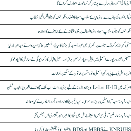
آر بی آئی آئندہ مالی سال سے پولیمر کرنسی نوٹ متعارف کرائے گا
ٹی آر ایس کی جانب سے سماجی نیائے سنکلپ سبھا کا انعقاد، کلواکنٹلہ کویتا کا فکر انگیز خطاب
کلواکنٹلہ کویتا کی سنکلپ سبھا، سماجی انصاف پر مبنی تلنگانہ کے نئے ایجنڈے کا اعلان
مشی گن ڈیموکریٹک سینیٹ پرائمری میں عبدالسعید کی بڑی کامیابی، فلسطین حامی امیدوار نے میدان مار لیا
سنبھل تشدد رپورٹ اسمبلی میں پیش، ضیاء الرحمٰن برق اور سہیل اقبال کا ذکر، یوگی نے سازش کا کیا دعویٰ
اتر پردیش بی جے پی رکن اسمبلی ونود سنگھ پر خاتون کے سنگین الزامات
امریکہ میں H-1B اور L-1 ویزا ہولڈرز کے لیے بڑی راحت، اب ملک چھوڑے بغیر ویزا تجدید ممکن
حیدرآباد: سعیدآباد اسٹیل برج اور موسیٰ رام باغ برج کا وزراء و دیگر رہنماؤں نے کیا معائنہ
حیدرآباد: عارضی آر ٹی سی بس اسٹینڈ بارش میں کیچڑ کا ڈھیر، سپر لگژری بس پھنس گئی
KNRUHS نے MBBS اور BDS داخلوں کا نوٹیفکیشن جاری کر دیا