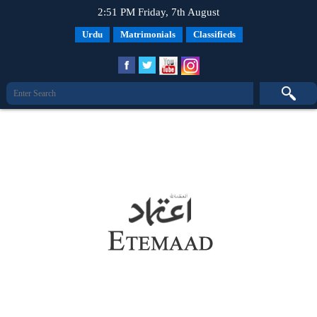
2:51 PM Friday, 7th August
Urdu
Matrimonials
Classifieds