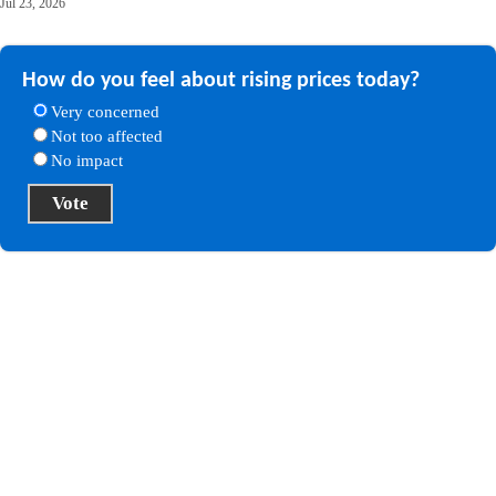
Jul 23, 2026
How do you feel about rising prices today?
Very concerned
Not too affected
No impact