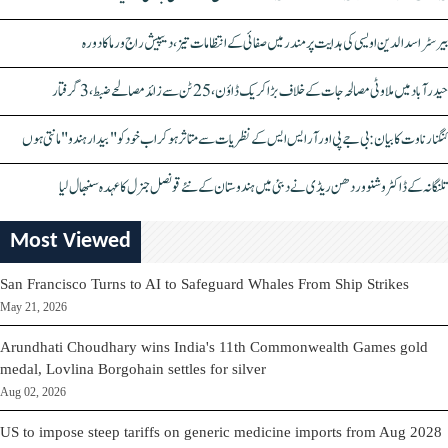
بیرسٹر اسدالدین اویسی کی ہدایت پر مندر میں صفائی کے انتظامات تیز، دیپیش راج ورما کا دورہ
حیدرآباد میں ملاوٹی مصالحہ جات کے خلاف بڑا کریک ڈاؤن، 25 ٹن سے زائد مصالحے ضبط، 3 گرفتار
کنگنا رناوت کا بیان: بی جے پی اور آر ایس ایس کے نظریات سے متاثر ہو کر اب خود کو "بیدار ہندو" مانتی ہوں
تلنگانہ کے ڈاکٹر وشنو وردھن ریڈی نے دبئی میں ہندوستان کے نئے قونصل جنرل کا عہدہ سنبھال لیا
Most Viewed
San Francisco Turns to AI to Safeguard Whales From Ship Strikes
May 21, 2026
Arundhati Choudhary wins India's 11th Commonwealth Games gold
medal, Lovlina Borgohain settles for silver
Aug 02, 2026
US to impose steep tariffs on generic medicine imports from Aug 2028