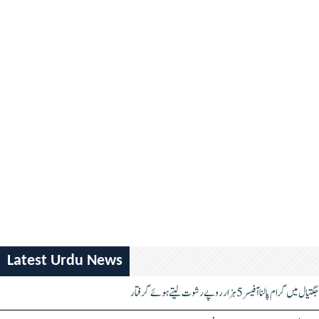
Latest Urdu News
جگتیال میں گرام پالنا آفیسر 5 ہزار روپے رشوت لیتے ہوئے گرفتار