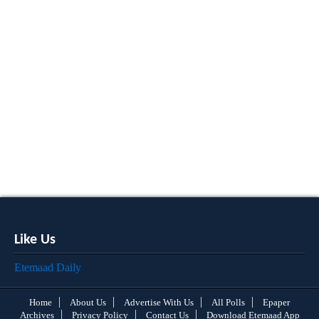
Like Us
Etemaad Daily
Home
About Us
Advertise With Us
All Polls
Epaper
Archives
Privacy Policy
Contact Us
Download Etemaad App