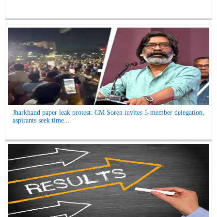
Jharkhand paper leak protest: CM Soren invites 5-member delegation,
aspirants seek time...