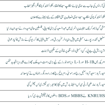
ٹی آر ایس کی جانب سے سماجی نیائے سنکلپ سبھا کا انعقاد، کلواکنٹلہ کویتا کا فکر انگیز خطاب
کلواکنٹلہ کویتا کی سنکلپ سبھا، سماجی انصاف پر مبنی تلنگانہ کے نئے ایجنڈے کا اعلان
مشی گن ڈیموکریٹک سینیٹ پرائمری میں عبدالسعید کی بڑی کامیابی، فلسطین حامی امیدوار نے میدان مار لیا
سنبھل تشدد رپورٹ اسمبلی میں پیش، ضیاء الرحمٰن برق اور سہیل اقبال کا ذکر، یوگی نے سازش کا کیا دعویٰ
اتر پردیش بی جے پی رکن اسمبلی ونود سنگھ پر خاتون کے سنگین الزامات
امریکہ میں H-1B اور L-1 ویزا ہولڈرز کے لیے بڑی راحت، اب ملک چھوڑے بغیر ویزا تجدید ممکن
حیدرآباد: سعیدآباد اسٹیل برج اور موسیٰ رام باغ برج کا وزراء و دیگر رہنماؤں نے کیا معائنہ
حیدرآباد: عارضی آر ٹی سی بس اسٹینڈ بارش میں کیچڑ کا ڈھیر، سپر لگژری بس پھنس گئی
KNRUHS نے MBBS اور BDS داخلوں کا نوٹیفکیشن جاری کر دیا