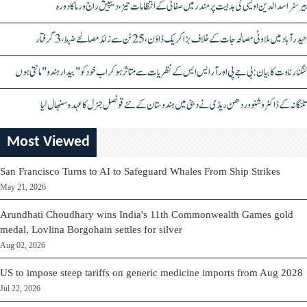
بیرسٹر اسدالدین اویسی کی ہدایت پر مندر میں صفائی کے انتظامات تیز، دیپیش راج ورما کا دورہ
حیدرآباد میں ملاوٹی مصالحہ جات کے خلاف بڑا کریک ڈاؤن، 25 ٹن سے زائد مصالحے ضبط، 3 گرفتار
کنگنا رناوت کا بیان: بی جے پی اور آر ایس ایس کے نظریات سے متاثر ہو کر اب خود کو "بیدار ہندو" مانتی ہوں
تلنگانہ کے ڈاکٹر وشنو وردھن ریڈی نے دبئی میں ہندوستان کے نئے قونصل جنرل کا عہدہ سنبھال لیا
Most Viewed
San Francisco Turns to AI to Safeguard Whales From Ship Strikes
May 21, 2026
Arundhati Choudhary wins India's 11th Commonwealth Games gold
medal, Lovlina Borgohain settles for silver
Aug 02, 2026
US to impose steep tariffs on generic medicine imports from Aug 2028
Jul 22, 2026