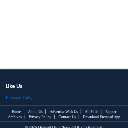
Like Us
Etemaad Daily
Home
About Us
Advertise With Us
All Polls
Epaper
Archives
Privacy Policy
Contact Us
Download Etemaad App
© 2026 Etemaad Daily News, All Rights Reserved.