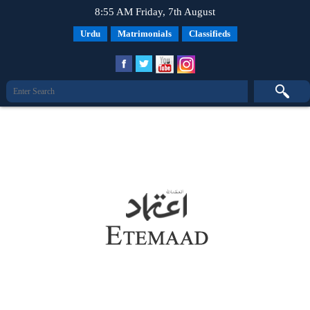
8:55 AM Friday, 7th August
Urdu
Matrimonials
Classifieds