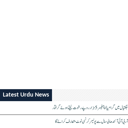
Latest Urdu News
جگتیال میں گرام پالنا آفیسر 5 ہزار روپے رشوت لیتے ہوئے گرفتار
آر بی آئی آئندہ مالی سال سے پولیمر کرنسی نوٹ متعارف کرائے گا