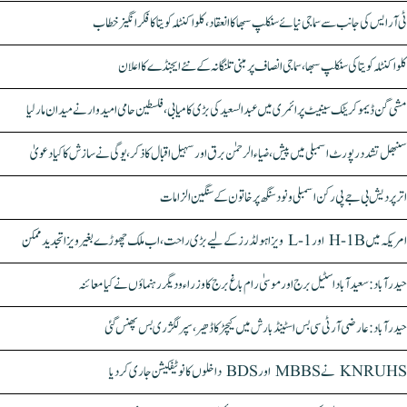
ٹی آر ایس کی جانب سے سماجی نیائے سنکلپ سبھا کا انعقاد، کلواکنٹلہ کویتا کا فکر انگیز خطاب
کلواکنٹلہ کویتا کی سنکلپ سبھا، سماجی انصاف پر مبنی تلنگانہ کے نئے ایجنڈے کا اعلان
مشی گن ڈیموکریٹک سینیٹ پرائمری میں عبدالسعید کی بڑی کامیابی، فلسطین حامی امیدوار نے میدان مار لیا
سنبھل تشدد رپورٹ اسمبلی میں پیش، ضیاء الرحمٰن برق اور سہیل اقبال کا ذکر، یوگی نے سازش کا کیا دعویٰ
اتر پردیش بی جے پی رکن اسمبلی ونود سنگھ پر خاتون کے سنگین الزامات
امریکہ میں H-1B اور L-1 ویزا ہولڈرز کے لیے بڑی راحت، اب ملک چھوڑے بغیر ویزا تجدید ممکن
حیدرآباد: سعیدآباد اسٹیل برج اور موسیٰ رام باغ برج کا وزراء و دیگر رہنماؤں نے کیا معائنہ
حیدرآباد: عارضی آر ٹی سی بس اسٹینڈ بارش میں کیچڑ کا ڈھیر، سپر لگژری بس پھنس گئی
KNRUHS نے MBBS اور BDS داخلوں کا نوٹیفکیشن جاری کر دیا