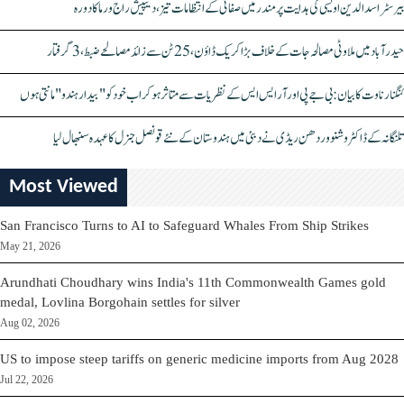
بیرسٹر اسدالدین اویسی کی ہدایت پر مندر میں صفائی کے انتظامات تیز، دیپیش راج ورما کا دورہ
حیدرآباد میں ملاوٹی مصالحہ جات کے خلاف بڑا کریک ڈاؤن، 25 ٹن سے زائد مصالحے ضبط، 3 گرفتار
کنگنا رناوت کا بیان: بی جے پی اور آر ایس ایس کے نظریات سے متاثر ہو کر اب خود کو "بیدار ہندو" مانتی ہوں
تلنگانہ کے ڈاکٹر وشنو وردھن ریڈی نے دبئی میں ہندوستان کے نئے قونصل جنرل کا عہدہ سنبھال لیا
Most Viewed
San Francisco Turns to AI to Safeguard Whales From Ship Strikes
May 21, 2026
Arundhati Choudhary wins India's 11th Commonwealth Games gold
medal, Lovlina Borgohain settles for silver
Aug 02, 2026
US to impose steep tariffs on generic medicine imports from Aug 2028
Jul 22, 2026