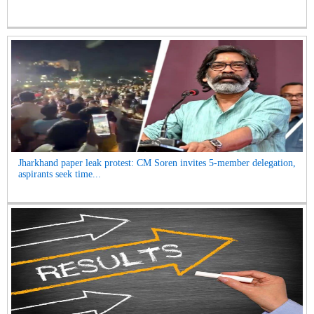
Jharkhand paper leak protest: CM Soren invites 5-member delegation,
aspirants seek time...