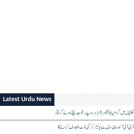
Latest Urdu News
جگتیال میں گرام پالنا آفیسر 5 ہزار روپے رشوت لیتے ہوئے گرفتار
آر بی آئی آئندہ مالی سال سے پولیمر کرنسی نوٹ متعارف کرائے گا