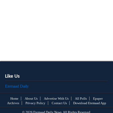
Like Us
Etemaad Daily
Home
About Us
Advertise With Us
All Polls
Epaper
Archives
Privacy Policy
Contact Us
Download Etemaad App
© 2026 Etemaad Daily News, All Rights Reserved.