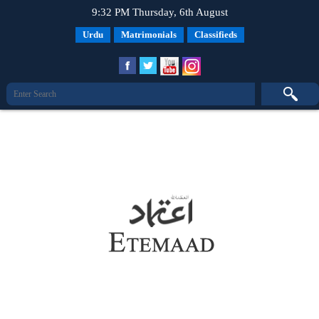
9:32 PM Thursday, 6th August
Urdu
Matrimonials
Classifieds