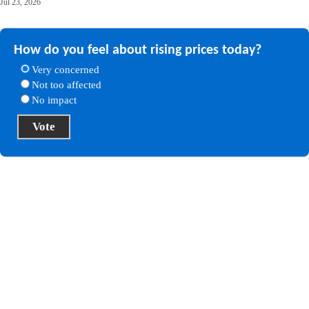
Jul 23, 2026
How do you feel about rising prices today?
Very concerned
Not too affected
No impact