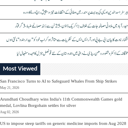
بیرسٹر اسدالدین اویسی کی ہدایت پر مندر میں صفائی کے انتظامات تیز، دیپیش راج ورما کا دورہ
حیدرآباد میں ملاوٹی مصالحہ جات کے خلاف بڑا کریک ڈاؤن، 25 ٹن سے زائد مصالحے ضبط، 3 گرفتار
کنگنا رناوت کا بیان: بی جے پی اور آر ایس ایس کے نظریات سے متاثر ہو کر اب خود کو "بیدار ہندو" مانتی ہوں
تلنگانہ کے ڈاکٹر وشنو وردھن ریڈی نے دبئی میں ہندوستان کے نئے قونصل جنرل کا عہدہ سنبھال لیا
Most Viewed
San Francisco Turns to AI to Safeguard Whales From Ship Strikes
May 21, 2026
Arundhati Choudhary wins India's 11th Commonwealth Games gold
medal, Lovlina Borgohain settles for silver
Aug 02, 2026
US to impose steep tariffs on generic medicine imports from Aug 2028