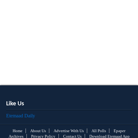
Like Us
Etemaad Daily
Home
About Us
Advertise With Us
All Polls
Epaper
Archives
Privacy Policy
Contact Us
Download Etemaad App