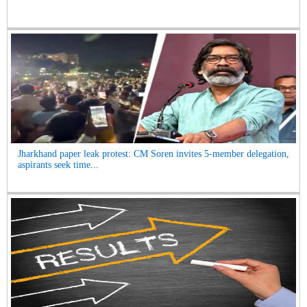
Jharkhand paper leak protest: CM Soren invites 5-member delegation,
aspirants seek time...