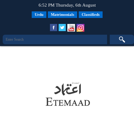
6:52 PM Thursday, 6th August
Urdu
Matrimonials
Classifieds