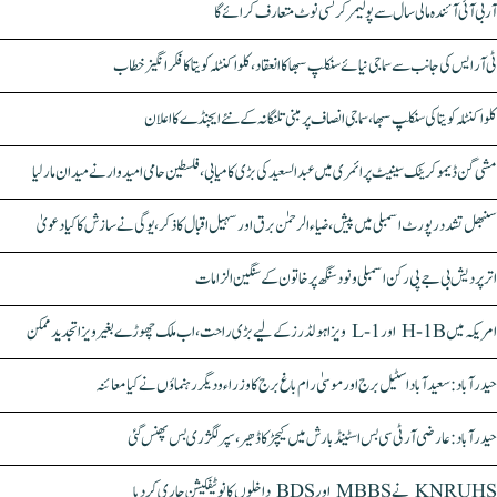
آر بی آئی آئندہ مالی سال سے پولیمر کرنسی نوٹ متعارف کرائے گا
ٹی آر ایس کی جانب سے سماجی نیائے سنکلپ سبھا کا انعقاد، کلواکنٹلہ کویتا کا فکر انگیز خطاب
کلواکنٹلہ کویتا کی سنکلپ سبھا، سماجی انصاف پر مبنی تلنگانہ کے نئے ایجنڈے کا اعلان
مشی گن ڈیموکریٹک سینیٹ پرائمری میں عبدالسعید کی بڑی کامیابی، فلسطین حامی امیدوار نے میدان مار لیا
سنبھل تشدد رپورٹ اسمبلی میں پیش، ضیاء الرحمٰن برق اور سہیل اقبال کا ذکر، یوگی نے سازش کا کیا دعویٰ
اتر پردیش بی جے پی رکن اسمبلی ونود سنگھ پر خاتون کے سنگین الزامات
امریکہ میں H-1B اور L-1 ویزا ہولڈرز کے لیے بڑی راحت، اب ملک چھوڑے بغیر ویزا تجدید ممکن
حیدرآباد: سعیدآباد اسٹیل برج اور موسیٰ رام باغ برج کا وزراء و دیگر رہنماؤں نے کیا معائنہ
حیدرآباد: عارضی آر ٹی سی بس اسٹینڈ بارش میں کیچڑ کا ڈھیر، سپر لگژری بس پھنس گئی
KNRUHS نے MBBS اور BDS داخلوں کا نوٹیفکیشن جاری کر دیا