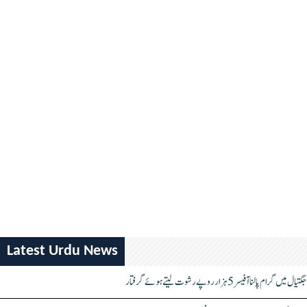
Latest Urdu News
جگتیال میں گرام پالنا آفیسر 5 ہزار روپے رشوت لیتے ہوئے گرفتار