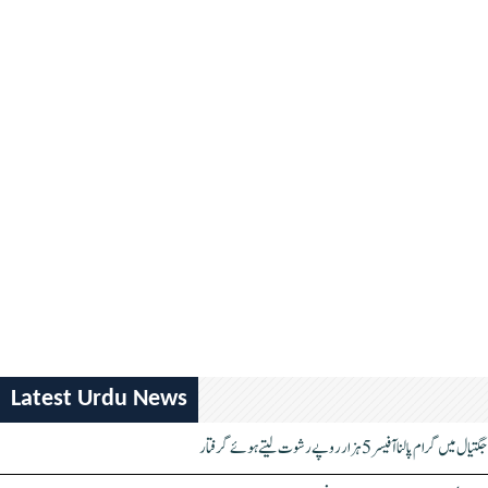
Latest Urdu News
جگتیال میں گرام پالنا آفیسر 5 ہزار روپے رشوت لیتے ہوئے گرفتار