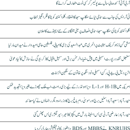
آر بی آئی آئندہ مالی سال سے پولیمر کرنسی نوٹ متعارف کرائے گا
ٹی آر ایس کی جانب سے سماجی نیائے سنکلپ سبھا کا انعقاد، کلواکنٹلہ کویتا کا فکر انگیز خطاب
کلواکنٹلہ کویتا کی سنکلپ سبھا، سماجی انصاف پر مبنی تلنگانہ کے نئے ایجنڈے کا اعلان
مشی گن ڈیموکریٹک سینیٹ پرائمری میں عبدالسعید کی بڑی کامیابی، فلسطین حامی امیدوار نے میدان مار لیا
سنبھل تشدد رپورٹ اسمبلی میں پیش، ضیاء الرحمٰن برق اور سہیل اقبال کا ذکر، یوگی نے سازش کا کیا دعویٰ
اتر پردیش بی جے پی رکن اسمبلی ونود سنگھ پر خاتون کے سنگین الزامات
امریکہ میں H-1B اور L-1 ویزا ہولڈرز کے لیے بڑی راحت، اب ملک چھوڑے بغیر ویزا تجدید ممکن
حیدرآباد: سعیدآباد اسٹیل برج اور موسیٰ رام باغ برج کا وزراء و دیگر رہنماؤں نے کیا معائنہ
حیدرآباد: عارضی آر ٹی سی بس اسٹینڈ بارش میں کیچڑ کا ڈھیر، سپر لگژری بس پھنس گئی
KNRUHS نے MBBS اور BDS داخلوں کا نوٹیفکیشن جاری کر دیا