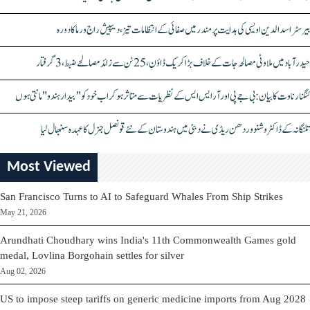
بیرسٹر اسدالدین اویسی کی ہدایت پر مندر میں صفائی کے انتظامات تیز، دیپیش راج ورما کا دورہ
حیدرآباد میں ملاوٹی مصالحہ جات کے خلاف بڑا کریک ڈاؤن، 25 ٹن سے زائد مصالحے ضبط، 3 گرفتار
کنگنا رناوت کا بیان: بی جے پی اور آر ایس ایس کے نظریات سے متاثر ہو کر اب خود کو "بیدار ہندو" مانتی ہوں
تلنگانہ کے ڈاکٹر وشنو وردھن ریڈی نے دبئی میں ہندوستان کے نئے قونصل جنرل کا عہدہ سنبھال لیا
Most Viewed
San Francisco Turns to AI to Safeguard Whales From Ship Strikes
May 21, 2026
Arundhati Choudhary wins India's 11th Commonwealth Games gold
medal, Lovlina Borgohain settles for silver
Aug 02, 2026
US to impose steep tariffs on generic medicine imports from Aug 2028