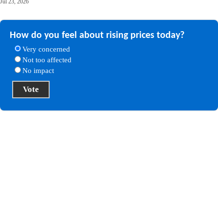
Jul 23, 2026
How do you feel about rising prices today?
Very concerned
Not too affected
No impact