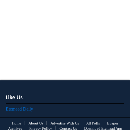
Like Us
Etemaad Daily
Home
About Us
Advertise With Us
All Polls
Epaper
Archives
Privacy Policy
Contact Us
Download Etemaad App