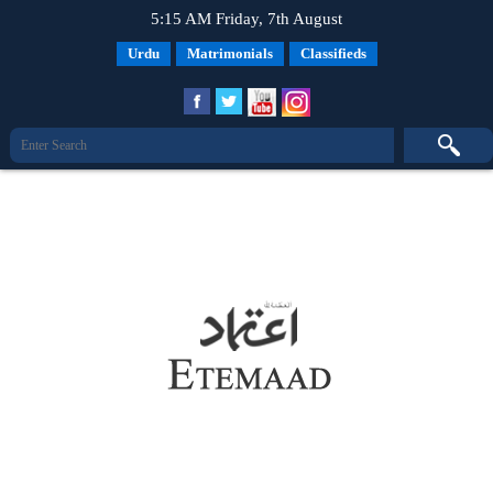
5:15 AM Friday, 7th August
Urdu
Matrimonials
Classifieds