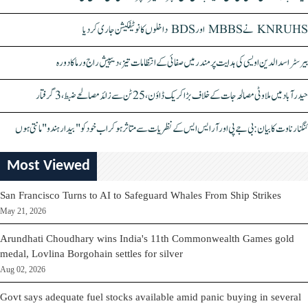
KNRUHS نے MBBS اور BDS داخلوں کا نوٹیفکیشن جاری کر دیا
بیرسٹر اسدالدین اویسی کی ہدایت پر مندر میں صفائی کے انتظامات تیز، دیپیش راج ورما کا دورہ
حیدرآباد میں ملاوٹی مصالحہ جات کے خلاف بڑا کریک ڈاؤن، 25 ٹن سے زائد مصالحے ضبط، 3 گرفتار
کنگنا رناوت کا بیان: بی جے پی اور آر ایس ایس کے نظریات سے متاثر ہو کر اب خود کو "بیدار ہندو" مانتی ہوں
Most Viewed
San Francisco Turns to AI to Safeguard Whales From Ship Strikes
May 21, 2026
Arundhati Choudhary wins India's 11th Commonwealth Games gold
medal, Lovlina Borgohain settles for silver
Aug 02, 2026
Govt says adequate fuel stocks available amid panic buying in several