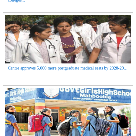
colleges...
Centre approves 5,000 more postgraduate medical seats by 2028-29...