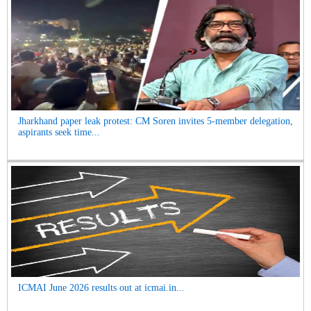
Jharkhand paper leak protest: CM Soren invites 5-member delegation,
aspirants seek time...
ICMAI June 2026 results out at icmai.in...