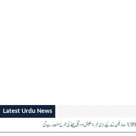
Latest Urdu News
UPI صارفین کے لیے بڑی خبر، ڈیجیٹل ادائیگی پہلے کی طرح مفت رہے گی