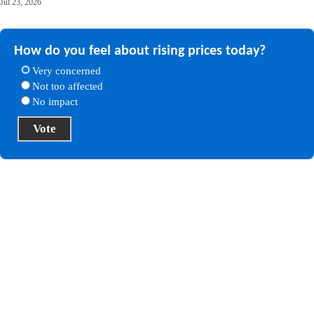
Jul 23, 2026
How do you feel about rising prices today?
Very concerned
Not too affected
No impact