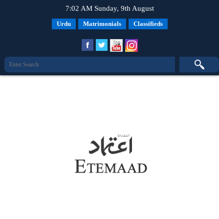
7:02 AM Sunday, 9th August
Urdu
Matrimonials
Classifieds