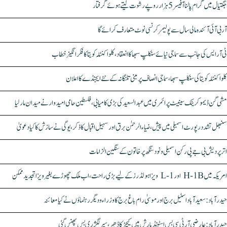
جگتیال میں گرام پالنا آفیسر 5 ہزار روپے رشوت لیتے ہوئے گرفتار
آر بی آئی آئندہ مالی سال سے پولیمر کرنسی نوٹ متعارف کرائے گا
ٹی آر ایس کی جانب سے سماجی نیائے سنکلپ سبھا کا انعقاد، کلواکنٹلہ کویتا کا فکر انگیز خطاب
کلواکنٹلہ کویتا کی سنکلپ سبھا، سماجی انصاف پر مبنی تلنگانہ کے نئے ایجنڈے کا اعلان
مشی گن ڈیموکریٹک سینیٹ پرائمری میں عبدالسعید کی بڑی کامیابی، فلسطین حامی امیدوار نے میدان مار لیا
سنبھل تشدد رپورٹ اسمبلی میں پیش، ضیاء الرحمٰن برق اور سہیل اقبال کا ذکر، یوگی نے سازش کا کیا دعویٰ
اتر پردیش بی جے پی رکن اسمبلی ونود سنگھ پر خاتون کے سنگین الزامات
امریکہ میں H-1B اور L-1 ویزا ہولڈرز کے لیے بڑی راحت، اب ملک چھوڑے بغیر ویزا تجدید ممکن
حیدرآباد: سعیدآباد اسٹیل برج اور موسیٰ رام باغ برج کا وزراء و دیگر رہنماؤں نے کیا معائنہ
حیدرآباد: عارضی آر ٹی سی بس اسٹینڈ بارش میں کیچڑ کا ڈھیر، سپر لگژری بس پھنس گئی