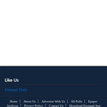
Like Us
Etemaad Daily
Home
About Us
Advertise With Us
All Polls
Epaper
Archives
Privacy Policy
Contact Us
Download Etemaad App