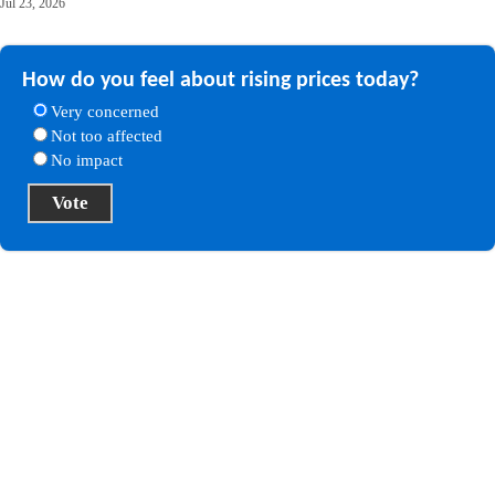
Jul 23, 2026
How do you feel about rising prices today?
Very concerned
Not too affected
No impact