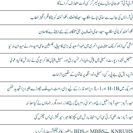
آر بی آئی آئندہ مالی سال سے پولیمر کرنسی نوٹ متعارف کرائے گا
ٹی آر ایس کی جانب سے سماجی نیائے سنکلپ سبھا کا انعقاد، کلواکنٹلہ کویتا کا فکر انگیز خطاب
کلواکنٹلہ کویتا کی سنکلپ سبھا، سماجی انصاف پر مبنی تلنگانہ کے نئے ایجنڈے کا اعلان
مشی گن ڈیموکریٹک سینیٹ پرائمری میں عبدالسعید کی بڑی کامیابی، فلسطین حامی امیدوار نے میدان مار لیا
سنبھل تشدد رپورٹ اسمبلی میں پیش، ضیاء الرحمٰن برق اور سہیل اقبال کا ذکر، یوگی نے سازش کا کیا دعویٰ
اتر پردیش بی جے پی رکن اسمبلی ونود سنگھ پر خاتون کے سنگین الزامات
امریکہ میں H-1B اور L-1 ویزا ہولڈرز کے لیے بڑی راحت، اب ملک چھوڑے بغیر ویزا تجدید ممکن
حیدرآباد: سعیدآباد اسٹیل برج اور موسیٰ رام باغ برج کا وزراء و دیگر رہنماؤں نے کیا معائنہ
حیدرآباد: عارضی آر ٹی سی بس اسٹینڈ بارش میں کیچڑ کا ڈھیر، سپر لگژری بس پھنس گئی
KNRUHS نے MBBS اور BDS داخلوں کا نوٹیفکیشن جاری کر دیا