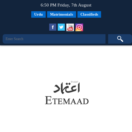
6:50 PM Friday, 7th August
Urdu
Matrimonials
Classifieds