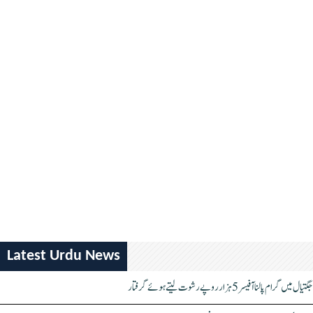
Latest Urdu News
جگتیال میں گرام پالنا آفیسر 5 ہزار روپے رشوت لیتے ہوئے گرفتار