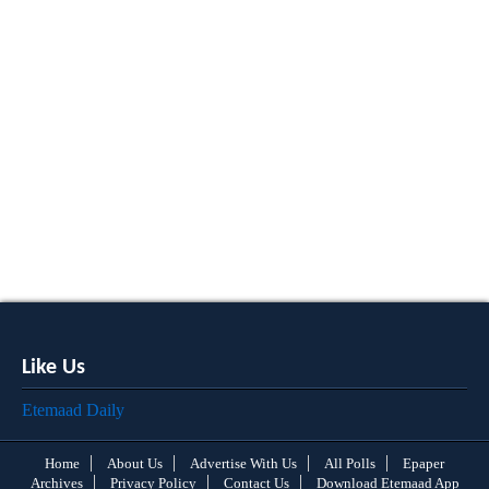
Like Us
Etemaad Daily
Home
About Us
Advertise With Us
All Polls
Epaper
Archives
Privacy Policy
Contact Us
Download Etemaad App