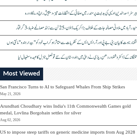
بیرسٹر اسدالدین اویسی کی ہدایت پر مندر میں صفائی کے انتظامات تیز، دیپیش راج ورما کا دورہ
حیدرآباد میں ملاوٹی مصالحہ جات کے خلاف بڑا کریک ڈاؤن، 25 ٹن سے زائد مصالحے ضبط، 3 گرفتار
کنگنا رناوت کا بیان: بی جے پی اور آر ایس ایس کے نظریات سے متاثر ہو کر اب خود کو "بیدار ہندو" مانتی ہوں
تلنگانہ کے ڈاکٹر وشنو وردھن ریڈی نے دبئی میں ہندوستان کے نئے قونصل جنرل کا عہدہ سنبھال لیا
Most Viewed
San Francisco Turns to AI to Safeguard Whales From Ship Strikes
May 21, 2026
Arundhati Choudhary wins India's 11th Commonwealth Games gold
medal, Lovlina Borgohain settles for silver
Aug 02, 2026
US to impose steep tariffs on generic medicine imports from Aug 2028