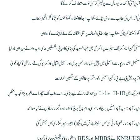
آر بی آئی آئندہ مالی سال سے پولیمر کرنسی نوٹ متعارف کرائے گا
ٹی آر ایس کی جانب سے سماجی نیائے سنکلپ سبھا کا انعقاد، کلواکنٹلہ کویتا کا فکر انگیز خطاب
کلواکنٹلہ کویتا کی سنکلپ سبھا، سماجی انصاف پر مبنی تلنگانہ کے نئے ایجنڈے کا اعلان
مشی گن ڈیموکریٹک سینیٹ پرائمری میں عبدالسعید کی بڑی کامیابی، فلسطین حامی امیدوار نے میدان مار لیا
سنبھل تشدد رپورٹ اسمبلی میں پیش، ضیاء الرحمٰن برق اور سہیل اقبال کا ذکر، یوگی نے سازش کا کیا دعویٰ
اتر پردیش بی جے پی رکن اسمبلی ونود سنگھ پر خاتون کے سنگین الزامات
امریکہ میں H-1B اور L-1 ویزا ہولڈرز کے لیے بڑی راحت، اب ملک چھوڑے بغیر ویزا تجدید ممکن
حیدرآباد: سعیدآباد اسٹیل برج اور موسیٰ رام باغ برج کا وزراء و دیگر رہنماؤں نے کیا معائنہ
حیدرآباد: عارضی آر ٹی سی بس اسٹینڈ بارش میں کیچڑ کا ڈھیر، سپر لگژری بس پھنس گئی
KNRUHS نے MBBS اور BDS داخلوں کا نوٹیفکیشن جاری کر دیا