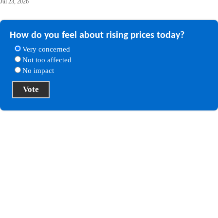
Jul 23, 2026
How do you feel about rising prices today?
Very concerned
Not too affected
No impact