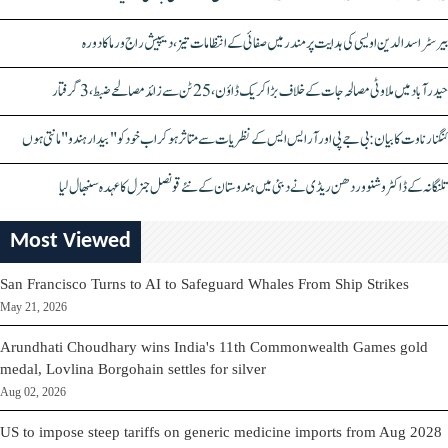
بیرسٹر اسدالدین اویسی کی ہدایت پر مندر میں صفائی کے انتظامات تیز، دیپیش راج ورما کا دورہ
حیدرآباد میں ملاوٹی مصالحہ جات کے خلاف بڑا کریک ڈاؤن، 25 ٹن سے زائد مصالحے ضبط، 3 گرفتار
کنگنا رناوت کا بیان: بی جے پی اور آر ایس ایس کے نظریات سے متاثر ہو کر اب خود کو "بیدار ہندو" مانتی ہوں
تلنگانہ کے ڈاکٹر وشنو وردھن ریڈی نے دبئی میں ہندوستان کے نئے قونصل جنرل کا عہدہ سنبھال لیا
Most Viewed
San Francisco Turns to AI to Safeguard Whales From Ship Strikes
May 21, 2026
Arundhati Choudhary wins India's 11th Commonwealth Games gold
medal, Lovlina Borgohain settles for silver
Aug 02, 2026
US to impose steep tariffs on generic medicine imports from Aug 2028