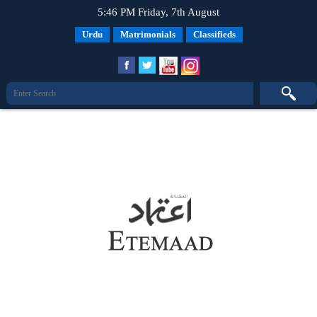
5:46 PM Friday, 7th August
Urdu
Matrimonials
Classifieds