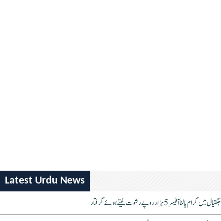
Latest Urdu News
جگتیال میں گرام پالنا آفیسر 5 ہزار روپے رشوت لیتے ہوئے گرفتار