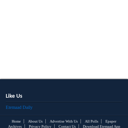
Like Us
Etemaad Daily
Home
About Us
Advertise With Us
All Polls
Epaper
Archives
Privacy Policy
Contact Us
Download Etemaad App