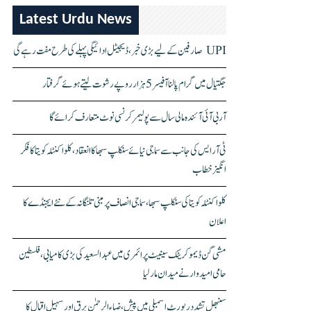
Latest Urdu News
UPI صارفین کے لیے بڑی خبر، ڈیجیٹل ادائیگی پہلے کی طرح مفت رہے گی
جگتیال میں گرام پالنا آفیسر 5 ہزار روپے رشوت لیتے ہوئے گرفتار
آر بی آئی آئندہ مالی سال سے پولیمر کرنسی نوٹ متعارف کرائے گا
ٹی آر ایس کی جانب سے سماجی نیائے سنکلپ سبھا کا انعقاد، کلواکنٹلہ کویتا کا فکر
انگیز خطاب
کلواکنٹلہ کویتا کی سنکلپ سبھا، سماجی انصاف پر مبنی تلنگانہ کے نئے ایجنڈے کا
اعلان
مشی گن ڈیموکریٹک سینیٹ پرائمری میں عبدالسعید کی بڑی کامیابی، فلسطین
حامی امیدوار نے میدان مار لیا
سنبھل تشدد رپورٹ اسمبلی میں پیش، ضیاء الرحمٰن برق اور سہیل اقبال کا