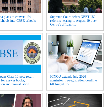
na plans to convert 194
Supreme Court defers NEET-UG
chools into CBSE schools...
reforms hearing to August 19 over
Centre's affidavit...
ens Class 10 post-result
IGNOU extends July 2026
for answer books,
admission, re-registration deadline
tion and re-evaluation...
till August 16...