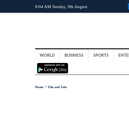
8:04 AM Sunday, 9th August
WORLD
BUSINESS
SPORTS
ENTE
>
Home
Edu and Jobs