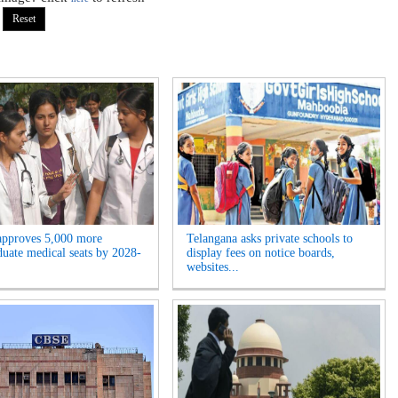
approves 5,000 more
Telangana asks private schools to
duate medical seats by 2028-
display fees on notice boards,
websites...