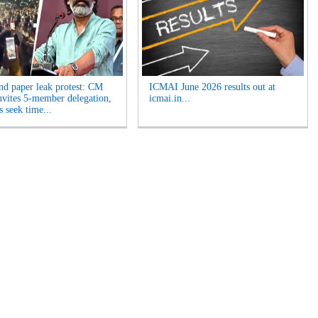
nd paper leak protest: CM
ICMAI June 2026 results out at
nvites 5-member delegation,
icmai.in...
s seek time...