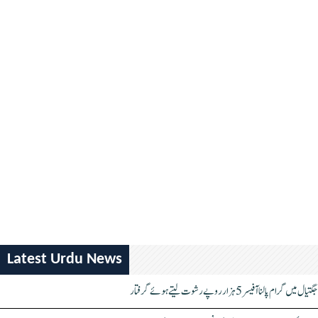
Latest Urdu News
جگتیال میں گرام پالنا آفیسر 5 ہزار روپے رشوت لیتے ہوئے گرفتار