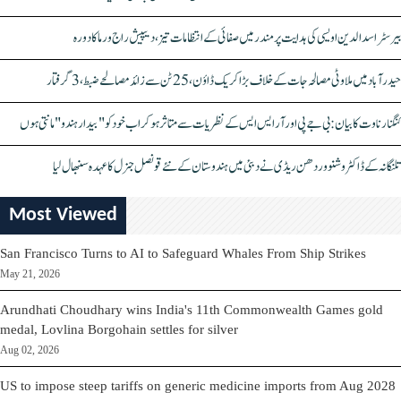
بیرسٹر اسدالدین اویسی کی ہدایت پر مندر میں صفائی کے انتظامات تیز، دیپیش راج ورما کا دورہ
حیدرآباد میں ملاوٹی مصالحہ جات کے خلاف بڑا کریک ڈاؤن، 25 ٹن سے زائد مصالحے ضبط، 3 گرفتار
کنگنا رناوت کا بیان: بی جے پی اور آر ایس ایس کے نظریات سے متاثر ہو کر اب خود کو "بیدار ہندو" مانتی ہوں
تلنگانہ کے ڈاکٹر وشنو وردھن ریڈی نے دبئی میں ہندوستان کے نئے قونصل جنرل کا عہدہ سنبھال لیا
Most Viewed
San Francisco Turns to AI to Safeguard Whales From Ship Strikes
May 21, 2026
Arundhati Choudhary wins India's 11th Commonwealth Games gold
medal, Lovlina Borgohain settles for silver
Aug 02, 2026
US to impose steep tariffs on generic medicine imports from Aug 2028