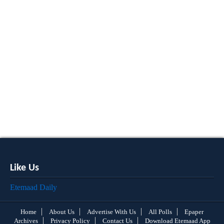
Like Us
Etemaad Daily
Home
About Us
Advertise With Us
All Polls
Epaper
Archives
Privacy Policy
Contact Us
Download Etemaad App