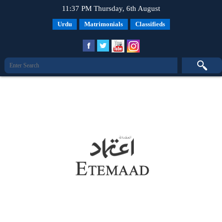
11:37 PM Thursday, 6th August
Urdu
Matrimonials
Classifieds