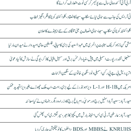
آر بی آئی آئندہ مالی سال سے پولیمر کرنسی نوٹ متعارف کرائے گا
ٹی آر ایس کی جانب سے سماجی نیائے سنکلپ سبھا کا انعقاد، کلواکنٹلہ کویتا کا فکر انگیز خطاب
کلواکنٹلہ کویتا کی سنکلپ سبھا، سماجی انصاف پر مبنی تلنگانہ کے نئے ایجنڈے کا اعلان
مشی گن ڈیموکریٹک سینیٹ پرائمری میں عبدالسعید کی بڑی کامیابی، فلسطین حامی امیدوار نے میدان مار لیا
سنبھل تشدد رپورٹ اسمبلی میں پیش، ضیاء الرحمٰن برق اور سہیل اقبال کا ذکر، یوگی نے سازش کا کیا دعویٰ
اتر پردیش بی جے پی رکن اسمبلی ونود سنگھ پر خاتون کے سنگین الزامات
امریکہ میں H-1B اور L-1 ویزا ہولڈرز کے لیے بڑی راحت، اب ملک چھوڑے بغیر ویزا تجدید ممکن
حیدرآباد: سعیدآباد اسٹیل برج اور موسیٰ رام باغ برج کا وزراء و دیگر رہنماؤں نے کیا معائنہ
حیدرآباد: عارضی آر ٹی سی بس اسٹینڈ بارش میں کیچڑ کا ڈھیر، سپر لگژری بس پھنس گئی
KNRUHS نے MBBS اور BDS داخلوں کا نوٹیفکیشن جاری کر دیا