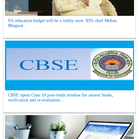
6% education budget will be a reality soon: RSS chief Mohan
Bhagwat...
CBSE opens Class 10 post-result window for answer books,
verification and re-evaluation...