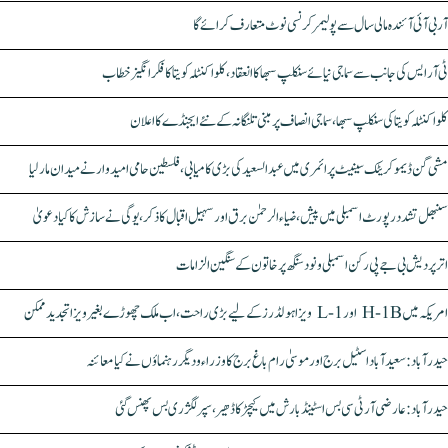
آر بی آئی آئندہ مالی سال سے پولیمر کرنسی نوٹ متعارف کرائے گا
ٹی آر ایس کی جانب سے سماجی نیائے سنکلپ سبھا کا انعقاد، کلواکنٹلہ کویتا کا فکر انگیز خطاب
کلواکنٹلہ کویتا کی سنکلپ سبھا، سماجی انصاف پر مبنی تلنگانہ کے نئے ایجنڈے کا اعلان
مشی گن ڈیموکریٹک سینیٹ پرائمری میں عبدالسعید کی بڑی کامیابی، فلسطین حامی امیدوار نے میدان مار لیا
سنبھل تشدد رپورٹ اسمبلی میں پیش، ضیاء الرحمٰن برق اور سہیل اقبال کا ذکر، یوگی نے سازش کا کیا دعویٰ
اتر پردیش بی جے پی رکن اسمبلی ونود سنگھ پر خاتون کے سنگین الزامات
امریکہ میں H-1B اور L-1 ویزا ہولڈرز کے لیے بڑی راحت، اب ملک چھوڑے بغیر ویزا تجدید ممکن
حیدرآباد: سعیدآباد اسٹیل برج اور موسیٰ رام باغ برج کا وزراء و دیگر رہنماؤں نے کیا معائنہ
حیدرآباد: عارضی آر ٹی سی بس اسٹینڈ بارش میں کیچڑ کا ڈھیر، سپر لگژری بس پھنس گئی