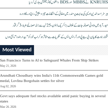
KNRUHS نے MBBS اور BDS داخلوں کا نوٹیفکیشن جاری کر دیا
بیرسٹر اسدالدین اویسی کی ہدایت پر مندر میں صفائی کے انتظامات تیز، دیپیش راج ورما کا دورہ
حیدرآباد میں ملاوٹی مصالحہ جات کے خلاف بڑا کریک ڈاؤن، 25 ٹن سے زائد مصالحے ضبط، 3 گرفتار
کنگنا رناوت کا بیان: بی جے پی اور آر ایس ایس کے نظریات سے متاثر ہو کر اب خود کو "بیدار ہندو" مانتی ہوں
Most Viewed
San Francisco Turns to AI to Safeguard Whales From Ship Strikes
May 21, 2026
Arundhati Choudhary wins India's 11th Commonwealth Games gold
medal, Lovlina Borgohain settles for silver
Aug 02, 2026
Govt says adequate fuel stocks available amid panic buying in several
states
May 26, 2026