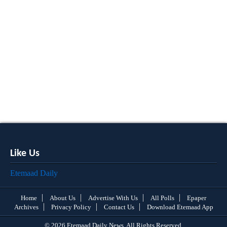
Like Us
Etemaad Daily
Home
About Us
Advertise With Us
All Polls
Epaper
Archives
Privacy Policy
Contact Us
Download Etemaad App
© 2026 Etemaad Daily News, All Rights Reserved.