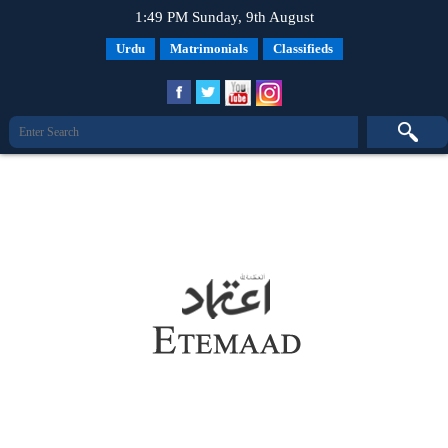
1:49 PM Sunday, 9th August
Urdu
Matrimonials
Classifieds