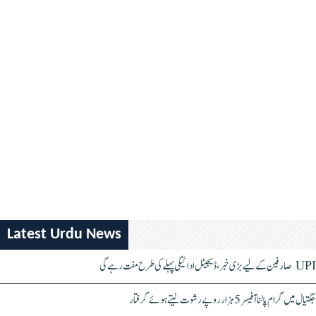
Latest Urdu News
UPI صارفین کے لیے بڑی خبر، ڈیجیٹل ادائیگی پہلے کی طرح مفت رہے گی
جگتیال میں گرام پالنا آفیسر 5 ہزار روپے رشوت لیتے ہوئے گرفتار