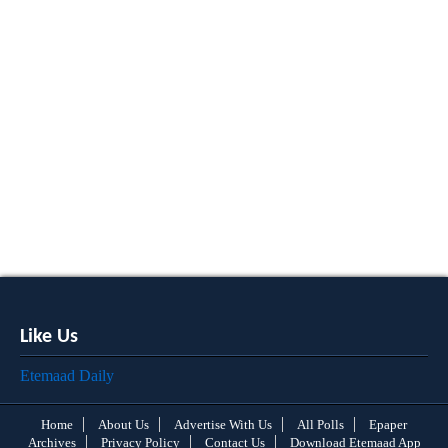
Like Us
Etemaad Daily
Home
About Us
Advertise With Us
All Polls
Epaper
Archives
Privacy Policy
Contact Us
Download Etemaad App