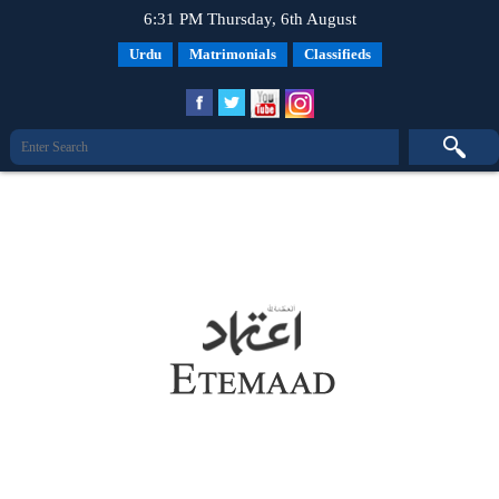
6:31 PM Thursday, 6th August
Urdu
Matrimonials
Classifieds