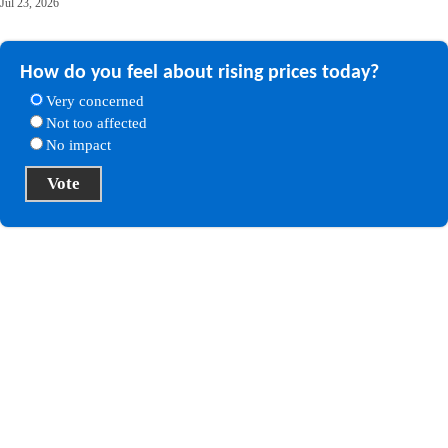
Jul 23, 2026
How do you feel about rising prices today?
Very concerned
Not too affected
No impact