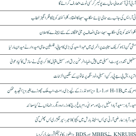
آر بی آئی آئندہ مالی سال سے پولیمر کرنسی نوٹ متعارف کرائے گا
ٹی آر ایس کی جانب سے سماجی نیائے سنکلپ سبھا کا انعقاد، کلواکنٹلہ کویتا کا فکر انگیز خطاب
کلواکنٹلہ کویتا کی سنکلپ سبھا، سماجی انصاف پر مبنی تلنگانہ کے نئے ایجنڈے کا اعلان
مشی گن ڈیموکریٹک سینیٹ پرائمری میں عبدالسعید کی بڑی کامیابی، فلسطین حامی امیدوار نے میدان مار لیا
سنبھل تشدد رپورٹ اسمبلی میں پیش، ضیاء الرحمٰن برق اور سہیل اقبال کا ذکر، یوگی نے سازش کا کیا دعویٰ
اتر پردیش بی جے پی رکن اسمبلی ونود سنگھ پر خاتون کے سنگین الزامات
امریکہ میں H-1B اور L-1 ویزا ہولڈرز کے لیے بڑی راحت، اب ملک چھوڑے بغیر ویزا تجدید ممکن
حیدرآباد: سعیدآباد اسٹیل برج اور موسیٰ رام باغ برج کا وزراء و دیگر رہنماؤں نے کیا معائنہ
حیدرآباد: عارضی آر ٹی سی بس اسٹینڈ بارش میں کیچڑ کا ڈھیر، سپر لگژری بس پھنس گئی
KNRUHS نے MBBS اور BDS داخلوں کا نوٹیفکیشن جاری کر دیا