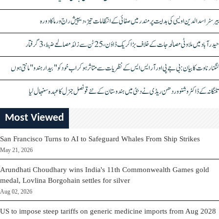
بیرسٹر اسدالدین اویسی کی ہدایت پر مندر میں صفائی کے انتظامات تیز، دیپیش راج ورما کا دورہ
حیدرآباد میں ملاوٹی مصالحہ جات کے خلاف بڑا کریک ڈاؤن، 25 ٹن سے زائد مصالحے ضبط، 3 گرفتار
کنگنا رناوت کا بیان: بی جے پی اور آر ایس ایس کے نظریات سے متاثر ہو کر اب خود کو "بیدار ہندو" مانتی ہوں
تلنگانہ کے ڈاکٹر وشنو وردھن ریڈی نے دبئی میں ہندوستان کے نئے قونصل جنرل کا عہدہ سنبھال لیا
Most Viewed
San Francisco Turns to AI to Safeguard Whales From Ship Strikes
May 21, 2026
Arundhati Choudhary wins India's 11th Commonwealth Games gold
medal, Lovlina Borgohain settles for silver
Aug 02, 2026
US to impose steep tariffs on generic medicine imports from Aug 2028