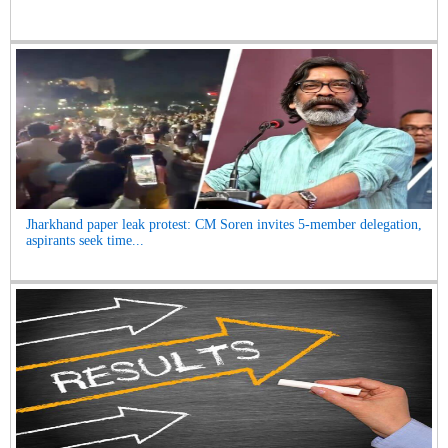
Jharkhand paper leak protest: CM Soren invites 5-member delegation,
aspirants seek time...