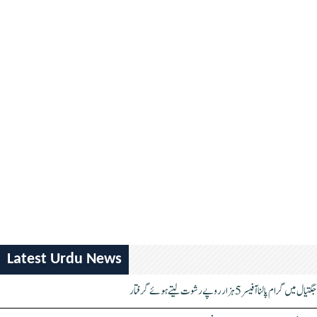
Latest Urdu News
جگتیال میں گرام پالنا آفیسر 5 ہزار روپے رشوت لیتے ہوئے گرفتار