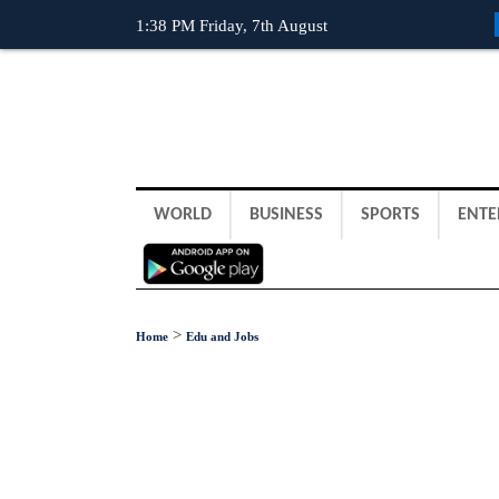
1:38 PM Friday, 7th August
WORLD
BUSINESS
SPORTS
ENTE
>
Home
Edu and Jobs