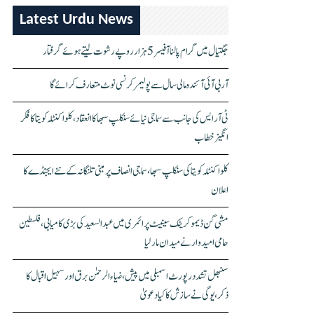
Latest Urdu News
جگتیال میں گرام پالنا آفیسر 5 ہزار روپے رشوت لیتے ہوئے گرفتار
آر بی آئی آئندہ مالی سال سے پولیمر کرنسی نوٹ متعارف کرائے گا
ٹی آر ایس کی جانب سے سماجی نیائے سنکلپ سبھا کا انعقاد، کلواکنٹلہ کویتا کا فکر
انگیز خطاب
کلواکنٹلہ کویتا کی سنکلپ سبھا، سماجی انصاف پر مبنی تلنگانہ کے نئے ایجنڈے کا
اعلان
مشی گن ڈیموکریٹک سینیٹ پرائمری میں عبدالسعید کی بڑی کامیابی، فلسطین
حامی امیدوار نے میدان مار لیا
سنبھل تشدد رپورٹ اسمبلی میں پیش، ضیاء الرحمٰن برق اور سہیل اقبال کا
ذکر، یوگی نے سازش کا کیا دعویٰ