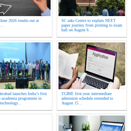
une 2026 results out at
SC asks Centre to explain NEET
...
paper journey from printing to exam
hall on August 6...
erabad launches India’s first
TGBIE first-year intermediate
y-academia programme in
admission schedule extended to
technology...
August 15...