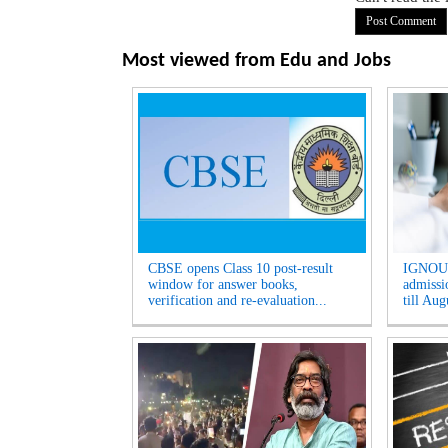
Most viewed from
Edu and Jobs
CBSE opens Class 10 post-result
IGNOU 
window for answer books,
admissio
verification and re-evaluation...
till Aug