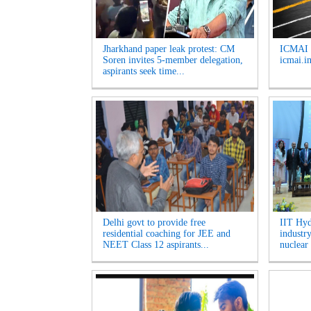
Jharkhand paper leak protest: CM
ICMAI J
Soren invites 5-member delegation,
icmai.in
aspirants seek time...
Delhi govt to provide free
IIT Hyd
residential coaching for JEE and
industr
NEET Class 12 aspirants...
nuclear 