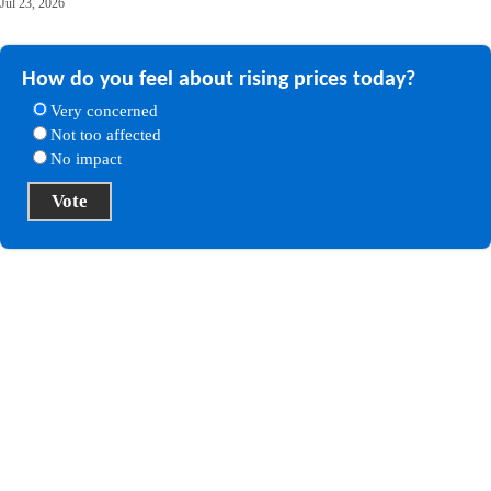
Jul 23, 2026
How do you feel about rising prices today?
Very concerned
Not too affected
No impact