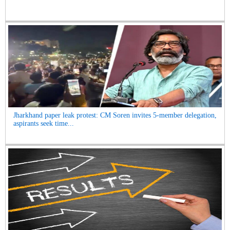
Jharkhand paper leak protest: CM Soren invites 5-member delegation,
aspirants seek time...