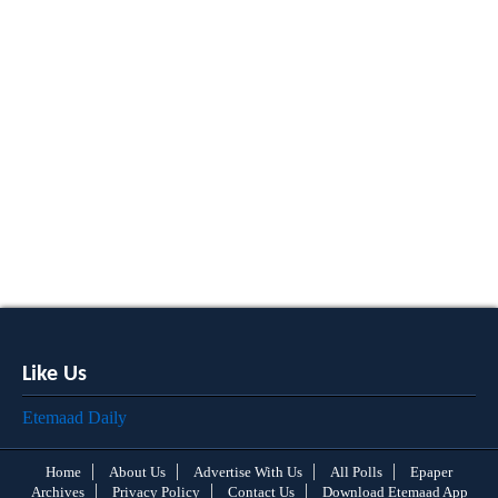
Like Us
Etemaad Daily
Home
About Us
Advertise With Us
All Polls
Epaper
Archives
Privacy Policy
Contact Us
Download Etemaad App