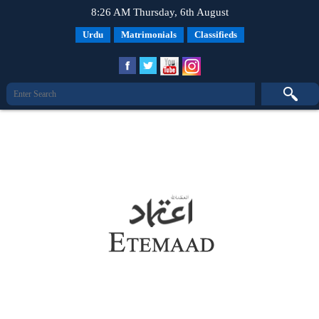
8:26 AM Thursday, 6th August
Urdu
Matrimonials
Classifieds