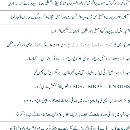
مشی گن ڈیموکریٹک سینیٹ پرائمری میں عبدالسعید کی بڑی کامیابی، فلسطین حامی امیدوار نے میدان مار لیا
سنبھل تشدد رپورٹ اسمبلی میں پیش، ضیاء الرحمٰن برق اور سہیل اقبال کا ذکر، یوگی نے سازش کا کیا دعویٰ
اتر پردیش بی جے پی رکن اسمبلی ونود سنگھ پر خاتون کے سنگین الزامات
امریکہ میں H-1B اور L-1 ویزا ہولڈرز کے لیے بڑی راحت، اب ملک چھوڑے بغیر ویزا تجدید ممکن
حیدرآباد: سعیدآباد اسٹیل برج اور موسیٰ رام باغ برج کا وزراء و دیگر رہنماؤں نے کیا معائنہ
حیدرآباد: عارضی آر ٹی سی بس اسٹینڈ بارش میں کیچڑ کا ڈھیر، سپر لگژری بس پھنس گئی
KNRUHS نے MBBS اور BDS داخلوں کا نوٹیفکیشن جاری کر دیا
بیرسٹر اسدالدین اویسی کی ہدایت پر مندر میں صفائی کے انتظامات تیز، دیپیش راج ورما کا دورہ
حیدرآباد میں ملاوٹی مصالحہ جات کے خلاف بڑا کریک ڈاؤن، 25 ٹن سے زائد مصالحے ضبط، 3 گرفتار
کنگنا رناوت کا بیان: بی جے پی اور آر ایس ایس کے نظریات سے متاثر ہو کر اب خود کو "بیدار ہندو" مانتی ہوں