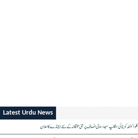
Latest Urdu News
کلواکنٹلہ کویتا کی سنکلپ سبھا، سماجی انصاف پر مبنی تلنگانہ کے نئے ایجنڈے کا اعلان