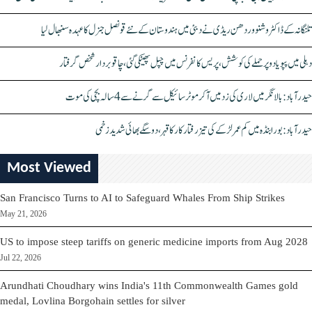
تلنگانہ کے ڈاکٹر وشنو وردھن ریڈی نے دبئی میں ہندوستان کے نئے قونصل جنرل کا عہدہ سنبھال لیا
دہلی میں پپو یادو پر حملے کی کوشش، پریس کانفرنس میں چپل پھینکی گئی، چاقو بردار شخص گرفتار
حیدرآباد: بالا نگر میں لاری کی زد میں آکر موٹرسائیکل سے گرنے سے 4 سالہ بچی کی موت
حیدرآباد: بورابنڈہ میں کم عمر لڑکے کی تیز رفتار کار کا قہر، دو سگے بھائی شدید زخمی
Most Viewed
San Francisco Turns to AI to Safeguard Whales From Ship Strikes
May 21, 2026
US to impose steep tariffs on generic medicine imports from Aug 2028
Jul 22, 2026
Arundhati Choudhary wins India's 11th Commonwealth Games gold
medal, Lovlina Borgohain settles for silver