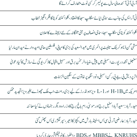
آر بی آئی آئندہ مالی سال سے پولیمر کرنسی نوٹ متعارف کرائے گا
ٹی آر ایس کی جانب سے سماجی نیائے سنکلپ سبھا کا انعقاد، کلواکنٹلہ کویتا کا فکر انگیز خطاب
کلواکنٹلہ کویتا کی سنکلپ سبھا، سماجی انصاف پر مبنی تلنگانہ کے نئے ایجنڈے کا اعلان
مشی گن ڈیموکریٹک سینیٹ پرائمری میں عبدالسعید کی بڑی کامیابی، فلسطین حامی امیدوار نے میدان مار لیا
سنبھل تشدد رپورٹ اسمبلی میں پیش، ضیاء الرحمٰن برق اور سہیل اقبال کا ذکر، یوگی نے سازش کا کیا دعویٰ
اتر پردیش بی جے پی رکن اسمبلی ونود سنگھ پر خاتون کے سنگین الزامات
امریکہ میں H-1B اور L-1 ویزا ہولڈرز کے لیے بڑی راحت، اب ملک چھوڑے بغیر ویزا تجدید ممکن
حیدرآباد: سعیدآباد اسٹیل برج اور موسیٰ رام باغ برج کا وزراء و دیگر رہنماؤں نے کیا معائنہ
حیدرآباد: عارضی آر ٹی سی بس اسٹینڈ بارش میں کیچڑ کا ڈھیر، سپر لگژری بس پھنس گئی
KNRUHS نے MBBS اور BDS داخلوں کا نوٹیفکیشن جاری کر دیا