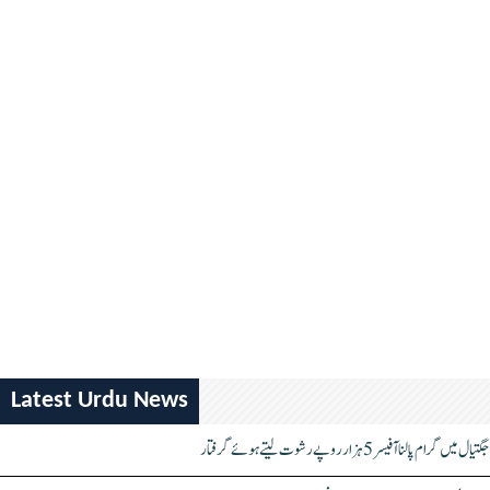
Latest Urdu News
جگتیال میں گرام پالنا آفیسر 5 ہزار روپے رشوت لیتے ہوئے گرفتار