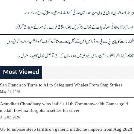
بیرسٹر اسدالدین اویسی کی ہدایت پر مندر میں صفائی کے انتظامات تیز، دیپیش راج ورما کا دورہ
حیدرآباد میں ملاوٹی مصالحہ جات کے خلاف بڑا کریک ڈاؤن، 25 ٹن سے زائد مصالحے ضبط، 3 گرفتار
کنگنا رناوت کا بیان: بی جے پی اور آر ایس ایس کے نظریات سے متاثر ہو کر اب خود کو "بیدار ہندو" مانتی ہوں
تلنگانہ کے ڈاکٹر وشنو وردھن ریڈی نے دبئی میں ہندوستان کے نئے قونصل جنرل کا عہدہ سنبھال لیا
Most Viewed
San Francisco Turns to AI to Safeguard Whales From Ship Strikes
May 21, 2026
Arundhati Choudhary wins India's 11th Commonwealth Games gold
medal, Lovlina Borgohain settles for silver
Aug 02, 2026
US to impose steep tariffs on generic medicine imports from Aug 2028