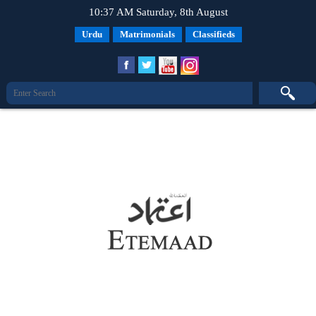
10:37 AM Saturday, 8th August
Urdu
Matrimonials
Classifieds