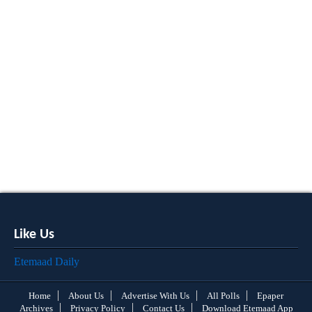
Like Us
Etemaad Daily
Home
About Us
Advertise With Us
All Polls
Epaper
Archives
Privacy Policy
Contact Us
Download Etemaad App