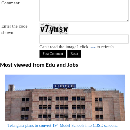
Comment:
Enter the code
shown:
Can't read the image? click
to refresh
here
Most viewed from
Edu and Jobs
Telangana plans to convert 194 Model Schools into CBSE schools...