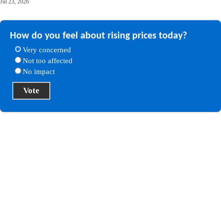
Jul 23, 2026
How do you feel about rising prices today?
Very concerned
Not too affected
No impact