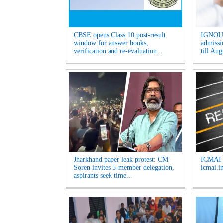
CBSE opens Class 10 post-result
IGNOU 
window for answer books,
admissio
verification and re-evaluation...
till Aug
Jharkhand paper leak protest: CM
ICMAI J
Soren invites 5-member delegation,
icmai.in
aspirants seek time...