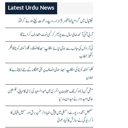
Latest Urdu News
جگتیال میں گرام پالنا آفیسر 5 ہزار روپے رشوت لیتے ہوئے گرفتار
آر بی آئی آئندہ مالی سال سے پولیمر کرنسی نوٹ متعارف کرائے گا
ٹی آر ایس کی جانب سے سماجی نیائے سنکلپ سبھا کا انعقاد، کلواکنٹلہ کویتا کا فکر
انگیز خطاب
کلواکنٹلہ کویتا کی سنکلپ سبھا، سماجی انصاف پر مبنی تلنگانہ کے نئے ایجنڈے کا
اعلان
مشی گن ڈیموکریٹک سینیٹ پرائمری میں عبدالسعید کی بڑی کامیابی، فلسطین
حامی امیدوار نے میدان مار لیا
سنبھل تشدد رپورٹ اسمبلی میں پیش، ضیاء الرحمٰن برق اور سہیل اقبال کا
ذکر، یوگی نے سازش کا کیا دعویٰ