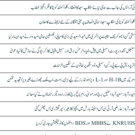
ٹی آر ایس کی جانب سے سماجی نیائے سنکلپ سبھا کا انعقاد، کلواکنٹلہ کویتا کا فکر انگیز خطاب
کلواکنٹلہ کویتا کی سنکلپ سبھا، سماجی انصاف پر مبنی تلنگانہ کے نئے ایجنڈے کا اعلان
مشی گن ڈیموکریٹک سینیٹ پرائمری میں عبدالسعید کی بڑی کامیابی، فلسطین حامی امیدوار نے میدان مار لیا
سنبھل تشدد رپورٹ اسمبلی میں پیش، ضیاء الرحمٰن برق اور سہیل اقبال کا ذکر، یوگی نے سازش کا کیا دعویٰ
اتر پردیش بی جے پی رکن اسمبلی ونود سنگھ پر خاتون کے سنگین الزامات
امریکہ میں H-1B اور L-1 ویزا ہولڈرز کے لیے بڑی راحت، اب ملک چھوڑے بغیر ویزا تجدید ممکن
حیدرآباد: سعیدآباد اسٹیل برج اور موسیٰ رام باغ برج کا وزراء و دیگر رہنماؤں نے کیا معائنہ
حیدرآباد: عارضی آر ٹی سی بس اسٹینڈ بارش میں کیچڑ کا ڈھیر، سپر لگژری بس پھنس گئی
KNRUHS نے MBBS اور BDS داخلوں کا نوٹیفکیشن جاری کر دیا