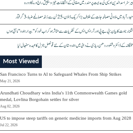
بیرسٹر اسدالدین اویسی کی ہدایت پر مندر میں صفائی کے انتظامات تیز، دیپیش راج ورما کا دورہ
حیدرآباد میں ملاوٹی مصالحہ جات کے خلاف بڑا کریک ڈاؤن، 25 ٹن سے زائد مصالحے ضبط، 3 گرفتار
کنگنا رناوت کا بیان: بی جے پی اور آر ایس ایس کے نظریات سے متاثر ہو کر اب خود کو "بیدار ہندو" مانتی ہوں
تلنگانہ کے ڈاکٹر وشنو وردھن ریڈی نے دبئی میں ہندوستان کے نئے قونصل جنرل کا عہدہ سنبھال لیا
Most Viewed
San Francisco Turns to AI to Safeguard Whales From Ship Strikes
May 21, 2026
Arundhati Choudhary wins India's 11th Commonwealth Games gold
medal, Lovlina Borgohain settles for silver
Aug 02, 2026
US to impose steep tariffs on generic medicine imports from Aug 2028
Jul 22, 2026