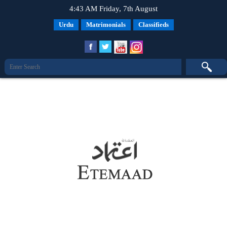
4:43 AM Friday, 7th August
Urdu
Matrimonials
Classifieds