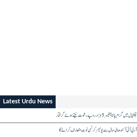
Latest Urdu News
جگتیال میں گرام پالنا آفیسر 5 ہزار روپے رشوت لیتے ہوئے گرفتار
آر بی آئی آئندہ مالی سال سے پولیمر کرنسی نوٹ متعارف کرائے گا