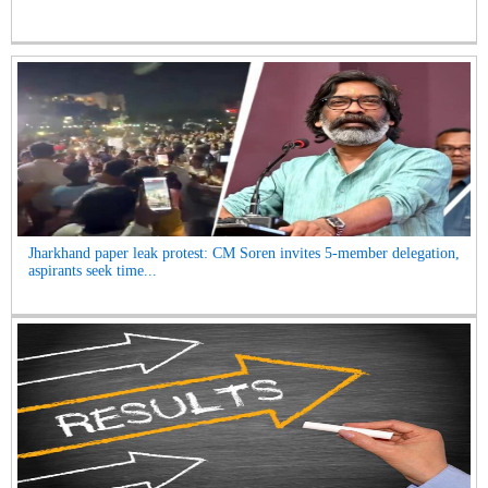
Jharkhand paper leak protest: CM Soren invites 5-member delegation,
aspirants seek time...