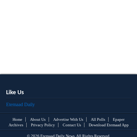
Like Us
Etemaad Daily
Home
About Us
Advertise With Us
All Polls
Epaper
Archives
Privacy Policy
Contact Us
Download Etemaad App
© 2026 Etemaad Daily News, All Rights Reserved.