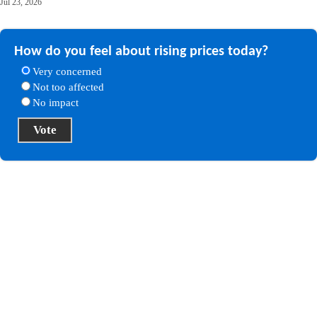
Jul 23, 2026
How do you feel about rising prices today?
Very concerned
Not too affected
No impact