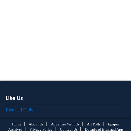
Like Us
Etemaad Daily
Home
About Us
Advertise With Us
All Polls
Epaper
Archives
Privacy Policy
Contact Us
Download Etemaad App