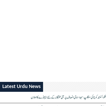
Latest Urdu News
کلواکنٹلہ کویتا کی سنکلپ سبھا، سماجی انصاف پر مبنی تلنگانہ کے نئے ایجنڈے کا اعلان