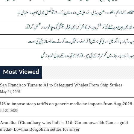
تلنگانہ کے ڈاکٹر وشنو وردھن ریڈی نے دبئی میں ہندوستان کے نئے قونصل جنرل کا عہدہ سنبھال لیا
دہلی میں پپو یادو پر حملے کی کوشش، پریس کانفرنس میں چپل پھینکی گئی، چاقو بردار شخص گرفتار
حیدرآباد: بالا نگر میں لاری کی زد میں آکر موٹرسائیکل سے گرنے سے 4 سالہ بچی کی موت
حیدرآباد: بورابنڈہ میں کم عمر لڑکے کی تیز رفتار کار کا قہر، دو سگے بھائی شدید زخمی
Most Viewed
San Francisco Turns to AI to Safeguard Whales From Ship Strikes
May 21, 2026
US to impose steep tariffs on generic medicine imports from Aug 2028
Jul 22, 2026
Arundhati Choudhary wins India's 11th Commonwealth Games gold
medal, Lovlina Borgohain settles for silver