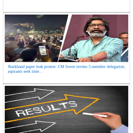
Jharkhand paper leak protest: CM Soren invites 5-member delegation,
aspirants seek time...