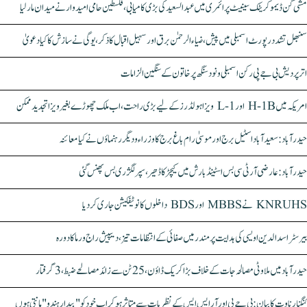
مشی گن ڈیموکریٹک سینیٹ پرائمری میں عبدالسعید کی بڑی کامیابی، فلسطین حامی امیدوار نے میدان مار لیا
سنبھل تشدد رپورٹ اسمبلی میں پیش، ضیاء الرحمٰن برق اور سہیل اقبال کا ذکر، یوگی نے سازش کا کیا دعویٰ
اتر پردیش بی جے پی رکن اسمبلی ونود سنگھ پر خاتون کے سنگین الزامات
امریکہ میں H-1B اور L-1 ویزا ہولڈرز کے لیے بڑی راحت، اب ملک چھوڑے بغیر ویزا تجدید ممکن
حیدرآباد: سعیدآباد اسٹیل برج اور موسیٰ رام باغ برج کا وزراء و دیگر رہنماؤں نے کیا معائنہ
حیدرآباد: عارضی آر ٹی سی بس اسٹینڈ بارش میں کیچڑ کا ڈھیر، سپر لگژری بس پھنس گئی
KNRUHS نے MBBS اور BDS داخلوں کا نوٹیفکیشن جاری کر دیا
بیرسٹر اسدالدین اویسی کی ہدایت پر مندر میں صفائی کے انتظامات تیز، دیپیش راج ورما کا دورہ
حیدرآباد میں ملاوٹی مصالحہ جات کے خلاف بڑا کریک ڈاؤن، 25 ٹن سے زائد مصالحے ضبط، 3 گرفتار
کنگنا رناوت کا بیان: بی جے پی اور آر ایس ایس کے نظریات سے متاثر ہو کر اب خود کو "بیدار ہندو" مانتی ہوں