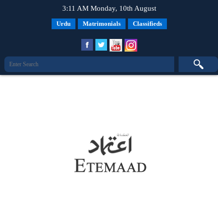
3:11 AM Monday, 10th August
Urdu
Matrimonials
Classifieds