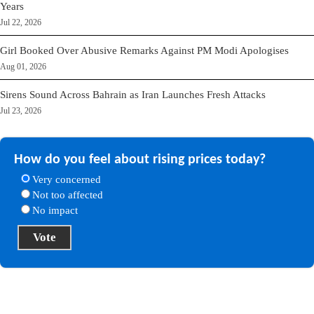
Years
Jul 22, 2026
Girl Booked Over Abusive Remarks Against PM Modi Apologises
Aug 01, 2026
Sirens Sound Across Bahrain as Iran Launches Fresh Attacks
Jul 23, 2026
How do you feel about rising prices today?
Very concerned
Not too affected
No impact