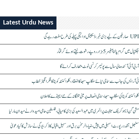
Latest Urdu News
UPI صارفین کے لیے بڑی خبر، ڈیجیٹل ادائیگی پہلے کی طرح مفت رہے گی
جگتیال میں گرام پالنا آفیسر 5 ہزار روپے رشوت لیتے ہوئے گرفتار
آر بی آئی آئندہ مالی سال سے پولیمر کرنسی نوٹ متعارف کرائے گا
ٹی آر ایس کی جانب سے سماجی نیائے سنکلپ سبھا کا انعقاد، کلواکنٹلہ کویتا کا فکر انگیز خطاب
کلواکنٹلہ کویتا کی سنکلپ سبھا، سماجی انصاف پر مبنی تلنگانہ کے نئے ایجنڈے کا اعلان
مشی گن ڈیموکریٹک سینیٹ پرائمری میں عبدالسعید کی بڑی کامیابی، فلسطین حامی امیدوار نے میدان مار لیا
سنبھل تشدد رپورٹ اسمبلی میں پیش، ضیاء الرحمٰن برق اور سہیل اقبال کا ذکر، یوگی نے سازش کا کیا دعویٰ