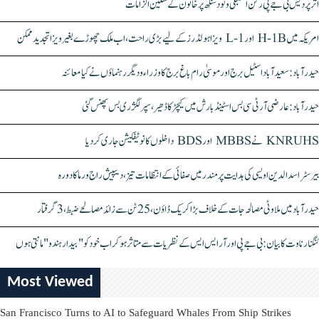
اتر پردیش بی جے پی رکن اسمبلی ونود سنگھ پر خاتون کے سنگین الزامات
امریکہ میں H-1B اور L-1 ویزا ہولڈرز کے لیے بڑی راحت، اب ملک چھوڑے بغیر ویزا تجدید ممکن
حیدرآباد: سعیدآباد اسٹیل برج اور موسیٰ رام باغ برج کا وزراء و دیگر رہنماؤں نے کیا معائنہ
حیدرآباد: عارضی آر ٹی سی بس اسٹینڈ بارش میں کیچڑ کا ڈھیر، سپر لگژری بس پھنس گئی
KNRUHS نے MBBS اور BDS داخلوں کا نوٹیفکیشن جاری کر دیا
بیرسٹر اسدالدین اویسی کی ہدایت پر مندر میں صفائی کے انتظامات تیز، دیپیش راج ورما کا دورہ
حیدرآباد میں ملاوٹی مصالحہ جات کے خلاف بڑا کریک ڈاؤن، 25 ٹن سے زائد مصالحے ضبط، 3 گرفتار
کنگنا رناوت کا بیان: بی جے پی اور آر ایس ایس کے نظریات سے متاثر ہو کر اب خود کو "بیدار ہندو" مانتی ہوں
Most Viewed
San Francisco Turns to AI to Safeguard Whales From Ship Strikes