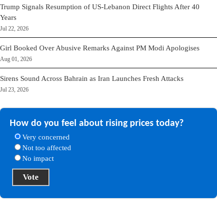
Trump Signals Resumption of US-Lebanon Direct Flights After 40
Years
Jul 22, 2026
Girl Booked Over Abusive Remarks Against PM Modi Apologises
Aug 01, 2026
Sirens Sound Across Bahrain as Iran Launches Fresh Attacks
Jul 23, 2026
How do you feel about rising prices today?
Very concerned
Not too affected
No impact