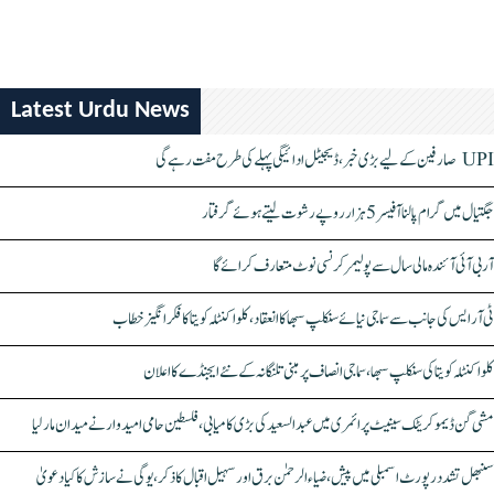
Latest Urdu News
UPI صارفین کے لیے بڑی خبر، ڈیجیٹل ادائیگی پہلے کی طرح مفت رہے گی
جگتیال میں گرام پالنا آفیسر 5 ہزار روپے رشوت لیتے ہوئے گرفتار
آر بی آئی آئندہ مالی سال سے پولیمر کرنسی نوٹ متعارف کرائے گا
ٹی آر ایس کی جانب سے سماجی نیائے سنکلپ سبھا کا انعقاد، کلواکنٹلہ کویتا کا فکر انگیز خطاب
کلواکنٹلہ کویتا کی سنکلپ سبھا، سماجی انصاف پر مبنی تلنگانہ کے نئے ایجنڈے کا اعلان
مشی گن ڈیموکریٹک سینیٹ پرائمری میں عبدالسعید کی بڑی کامیابی، فلسطین حامی امیدوار نے میدان مار لیا
سنبھل تشدد رپورٹ اسمبلی میں پیش، ضیاء الرحمٰن برق اور سہیل اقبال کا ذکر، یوگی نے سازش کا کیا دعویٰ