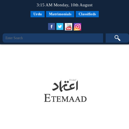
3:15 AM Monday, 10th August
Urdu
Matrimonials
Classifieds