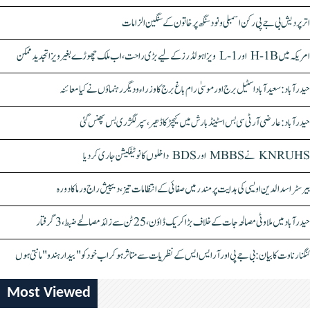
اتر پردیش بی جے پی رکن اسمبلی ونود سنگھ پر خاتون کے سنگین الزامات
امریکہ میں H-1B اور L-1 ویزا ہولڈرز کے لیے بڑی راحت، اب ملک چھوڑے بغیر ویزا تجدید ممکن
حیدرآباد: سعیدآباد اسٹیل برج اور موسیٰ رام باغ برج کا وزراء و دیگر رہنماؤں نے کیا معائنہ
حیدرآباد: عارضی آر ٹی سی بس اسٹینڈ بارش میں کیچڑ کا ڈھیر، سپر لگژری بس پھنس گئی
KNRUHS نے MBBS اور BDS داخلوں کا نوٹیفکیشن جاری کر دیا
بیرسٹر اسدالدین اویسی کی ہدایت پر مندر میں صفائی کے انتظامات تیز، دیپیش راج ورما کا دورہ
حیدرآباد میں ملاوٹی مصالحہ جات کے خلاف بڑا کریک ڈاؤن، 25 ٹن سے زائد مصالحے ضبط، 3 گرفتار
کنگنا رناوت کا بیان: بی جے پی اور آر ایس ایس کے نظریات سے متاثر ہو کر اب خود کو "بیدار ہندو" مانتی ہوں
Most Viewed