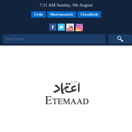
7:11 AM Sunday, 9th August
Urdu
Matrimonials
Classifieds