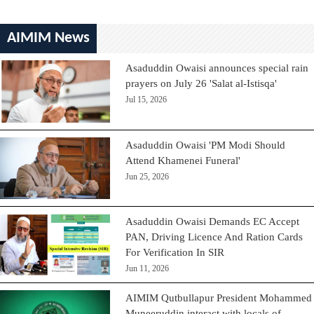
AIMIM News
Asaduddin Owaisi announces special rain
prayers on July 26 'Salat al-Istisqa'
Jul 15, 2026
Asaduddin Owaisi 'PM Modi Should
Attend Khamenei Funeral'
Jun 25, 2026
Asaduddin Owaisi Demands EC Accept
PAN, Driving Licence And Ration Cards
For Verification In SIR
Jun 11, 2026
AIMIM Qutbullapur President Mohammed
Muneeruddin interact with locals of