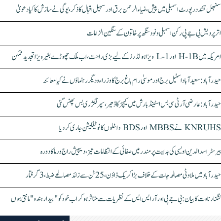
سنبھل تشدد رپورٹ اسمبلی میں پیش، ضیاء الرحمٰن برق اور سہیل اقبال کا ذکر، یوگی نے سازش کا کیا دعویٰ
اتر پردیش بی جے پی رکن اسمبلی ونود سنگھ پر خاتون کے سنگین الزامات
امریکہ میں H-1B اور L-1 ویزا ہولڈرز کے لیے بڑی راحت، اب ملک چھوڑے بغیر ویزا تجدید ممکن
حیدرآباد: سعیدآباد اسٹیل برج اور موسیٰ رام باغ برج کا وزراء و دیگر رہنماؤں نے کیا معائنہ
حیدرآباد: عارضی آر ٹی سی بس اسٹینڈ بارش میں کیچڑ کا ڈھیر، سپر لگژری بس پھنس گئی
KNRUHS نے MBBS اور BDS داخلوں کا نوٹیفکیشن جاری کر دیا
بیرسٹر اسدالدین اویسی کی ہدایت پر مندر میں صفائی کے انتظامات تیز، دیپیش راج ورما کا دورہ
حیدرآباد میں ملاوٹی مصالحہ جات کے خلاف بڑا کریک ڈاؤن، 25 ٹن سے زائد مصالحے ضبط، 3 گرفتار
کنگنا رناوت کا بیان: بی جے پی اور آر ایس ایس کے نظریات سے متاثر ہو کر اب خود کو "بیدار ہندو" مانتی ہوں