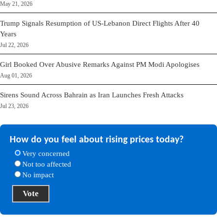
May 21, 2026
Trump Signals Resumption of US-Lebanon Direct Flights After 40
Years
Jul 22, 2026
Girl Booked Over Abusive Remarks Against PM Modi Apologises
Aug 01, 2026
Sirens Sound Across Bahrain as Iran Launches Fresh Attacks
Jul 23, 2026
How do you feel about rising prices today?
Very concerned
Not too affected
No impact