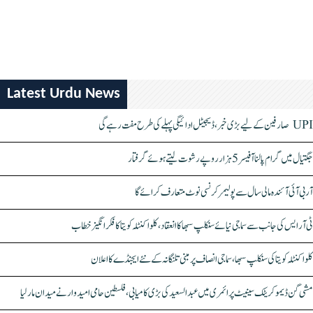
Latest Urdu News
UPI صارفین کے لیے بڑی خبر، ڈیجیٹل ادائیگی پہلے کی طرح مفت رہے گی
جگتیال میں گرام پالنا آفیسر 5 ہزار روپے رشوت لیتے ہوئے گرفتار
آر بی آئی آئندہ مالی سال سے پولیمر کرنسی نوٹ متعارف کرائے گا
ٹی آر ایس کی جانب سے سماجی نیائے سنکلپ سبھا کا انعقاد، کلواکنٹلہ کویتا کا فکر انگیز خطاب
کلواکنٹلہ کویتا کی سنکلپ سبھا، سماجی انصاف پر مبنی تلنگانہ کے نئے ایجنڈے کا اعلان
مشی گن ڈیموکریٹک سینیٹ پرائمری میں عبدالسعید کی بڑی کامیابی، فلسطین حامی امیدوار نے میدان مار لیا