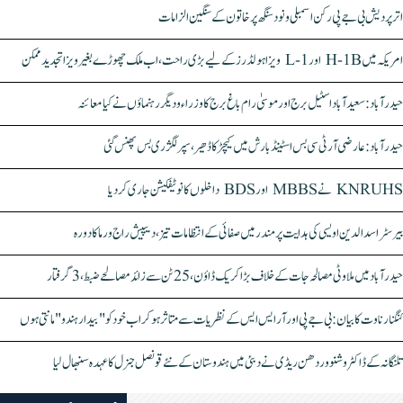
اتر پردیش بی جے پی رکن اسمبلی ونود سنگھ پر خاتون کے سنگین الزامات
امریکہ میں H-1B اور L-1 ویزا ہولڈرز کے لیے بڑی راحت، اب ملک چھوڑے بغیر ویزا تجدید ممکن
حیدرآباد: سعیدآباد اسٹیل برج اور موسیٰ رام باغ برج کا وزراء و دیگر رہنماؤں نے کیا معائنہ
حیدرآباد: عارضی آر ٹی سی بس اسٹینڈ بارش میں کیچڑ کا ڈھیر، سپر لگژری بس پھنس گئی
KNRUHS نے MBBS اور BDS داخلوں کا نوٹیفکیشن جاری کر دیا
بیرسٹر اسدالدین اویسی کی ہدایت پر مندر میں صفائی کے انتظامات تیز، دیپیش راج ورما کا دورہ
حیدرآباد میں ملاوٹی مصالحہ جات کے خلاف بڑا کریک ڈاؤن، 25 ٹن سے زائد مصالحے ضبط، 3 گرفتار
کنگنا رناوت کا بیان: بی جے پی اور آر ایس ایس کے نظریات سے متاثر ہو کر اب خود کو "بیدار ہندو" مانتی ہوں
تلنگانہ کے ڈاکٹر وشنو وردھن ریڈی نے دبئی میں ہندوستان کے نئے قونصل جنرل کا عہدہ سنبھال لیا