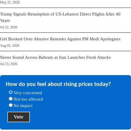
May 21, 2026
Trump Signals Resumption of US-Lebanon Direct Flights After 40
Years
Jul 22, 2026
Girl Booked Over Abusive Remarks Against PM Modi Apologises
Aug 01, 2026
Sirens Sound Across Bahrain as Iran Launches Fresh Attacks
Jul 23, 2026
How do you feel about rising prices today?
Very concerned
Not too affected
No impact