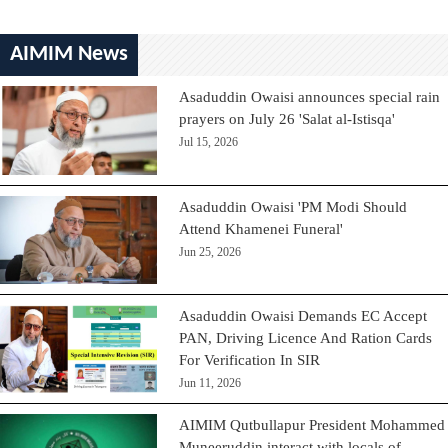
AIMIM News
Asaduddin Owaisi announces special rain
prayers on July 26 'Salat al-Istisqa'
Jul 15, 2026
Asaduddin Owaisi 'PM Modi Should
Attend Khamenei Funeral'
Jun 25, 2026
Asaduddin Owaisi Demands EC Accept
PAN, Driving Licence And Ration Cards
For Verification In SIR
Jun 11, 2026
AIMIM Qutbullapur President Mohammed
Muneeruddin interact with locals of