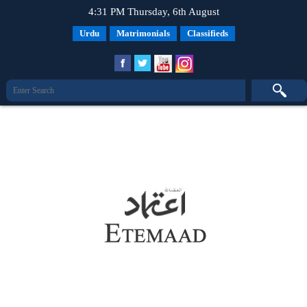
4:31 PM Thursday, 6th August
Urdu
Matrimonials
Classifieds