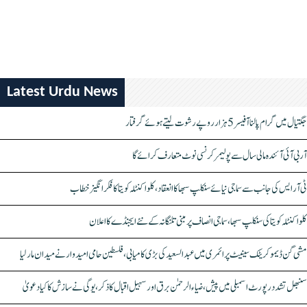
Latest Urdu News
جگتیال میں گرام پالنا آفیسر 5 ہزار روپے رشوت لیتے ہوئے گرفتار
آر بی آئی آئندہ مالی سال سے پولیمر کرنسی نوٹ متعارف کرائے گا
ٹی آر ایس کی جانب سے سماجی نیائے سنکلپ سبھا کا انعقاد، کلواکنٹلہ کویتا کا فکر انگیز خطاب
کلواکنٹلہ کویتا کی سنکلپ سبھا، سماجی انصاف پر مبنی تلنگانہ کے نئے ایجنڈے کا اعلان
مشی گن ڈیموکریٹک سینیٹ پرائمری میں عبدالسعید کی بڑی کامیابی، فلسطین حامی امیدوار نے میدان مار لیا
سنبھل تشدد رپورٹ اسمبلی میں پیش، ضیاء الرحمٰن برق اور سہیل اقبال کا ذکر، یوگی نے سازش کا کیا دعویٰ