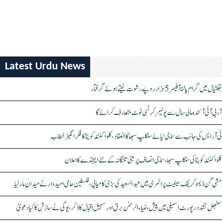
Latest Urdu News
جگتیال میں گرام پالنا آفیسر 5 ہزار روپے رشوت لیتے ہوئے گرفتار
آر بی آئی آئندہ مالی سال سے پولیمر کرنسی نوٹ متعارف کرائے گا
ٹی آر ایس کی جانب سے سماجی نیائے سنکلپ سبھا کا انعقاد، کلواکنٹلہ کویتا کا فکر انگیز خطاب
کلواکنٹلہ کویتا کی سنکلپ سبھا، سماجی انصاف پر مبنی تلنگانہ کے نئے ایجنڈے کا اعلان
مشی گن ڈیموکریٹک سینیٹ پرائمری میں عبدالسعید کی بڑی کامیابی، فلسطین حامی امیدوار نے میدان مار لیا
سنبھل تشدد رپورٹ اسمبلی میں پیش، ضیاء الرحمٰن برق اور سہیل اقبال کا ذکر، یوگی نے سازش کا کیا دعویٰ