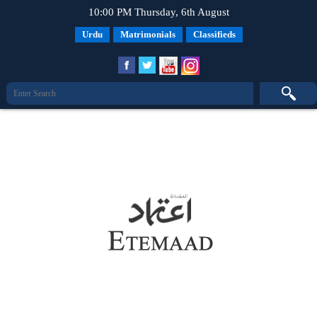
10:00 PM Thursday, 6th August
Urdu
Matrimonials
Classifieds