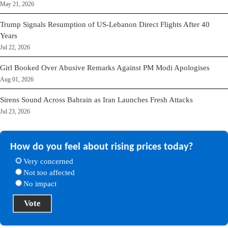
May 21, 2026
Trump Signals Resumption of US-Lebanon Direct Flights After 40
Years
Jul 22, 2026
Girl Booked Over Abusive Remarks Against PM Modi Apologises
Aug 01, 2026
Sirens Sound Across Bahrain as Iran Launches Fresh Attacks
Jul 23, 2026
How do you feel about rising prices today?
Very concerned
Not too affected
No impact