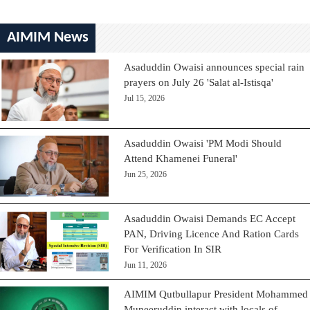
AIMIM News
Asaduddin Owaisi announces special rain
prayers on July 26 'Salat al-Istisqa'
Jul 15, 2026
Asaduddin Owaisi 'PM Modi Should
Attend Khamenei Funeral'
Jun 25, 2026
Asaduddin Owaisi Demands EC Accept
PAN, Driving Licence And Ration Cards
For Verification In SIR
Jun 11, 2026
AIMIM Qutbullapur President Mohammed
Muneeruddin interact with locals of