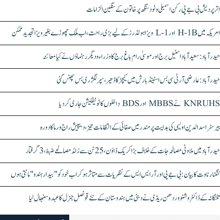
اتر پردیش بی جے پی رکن اسمبلی ونود سنگھ پر خاتون کے سنگین الزامات
امریکہ میں H-1B اور L-1 ویزا ہولڈرز کے لیے بڑی راحت، اب ملک چھوڑے بغیر ویزا تجدید ممکن
حیدرآباد: سعیدآباد اسٹیل برج اور موسیٰ رام باغ برج کا وزراء و دیگر رہنماؤں نے کیا معائنہ
حیدرآباد: عارضی آر ٹی سی بس اسٹینڈ بارش میں کیچڑ کا ڈھیر، سپر لگژری بس پھنس گئی
KNRUHS نے MBBS اور BDS داخلوں کا نوٹیفکیشن جاری کر دیا
بیرسٹر اسدالدین اویسی کی ہدایت پر مندر میں صفائی کے انتظامات تیز، دیپیش راج ورما کا دورہ
حیدرآباد میں ملاوٹی مصالحہ جات کے خلاف بڑا کریک ڈاؤن، 25 ٹن سے زائد مصالحے ضبط، 3 گرفتار
کنگنا رناوت کا بیان: بی جے پی اور آر ایس ایس کے نظریات سے متاثر ہو کر اب خود کو "بیدار ہندو" مانتی ہوں
تلنگانہ کے ڈاکٹر وشنو وردھن ریڈی نے دبئی میں ہندوستان کے نئے قونصل جنرل کا عہدہ سنبھال لیا