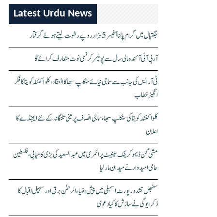
Latest Urdu News
جگتیال میں گرام پالنا آفیسر 5 ہزار روپے رشوت لیتے ہوئے گرفتار
آر بی آئی آئندہ مالی سال سے پولیمر کرنسی نوٹ متعارف کرائے گا
ٹی آر ایس کی جانب سے سماجی نیائے سنکلپ سبھا کا انعقاد، کلواکنٹلہ کویتا کا فکر
انگیز خطاب
کلواکنٹلہ کویتا کی سنکلپ سبھا، سماجی انصاف پر مبنی تلنگانہ کے نئے ایجنڈے کا
اعلان
مشی گن ڈیموکریٹک سینیٹ پرائمری میں عبدالسعید کی بڑی کامیابی، فلسطین
حامی امیدوار نے میدان مار لیا
سنبھل تشدد رپورٹ اسمبلی میں پیش، ضیاء الرحمٰن برق اور سہیل اقبال کا
ذکر، یوگی نے سازش کا کیا دعویٰ