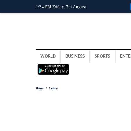
1:34 PM Friday, 7th August
WORLD
BUSINESS
SPORTS
ENTE
>
Home
Crime