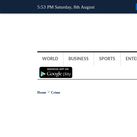
5:53 PM Saturday, 8th August
WORLD
BUSINESS
SPORTS
ENTE
>
Home
Crime