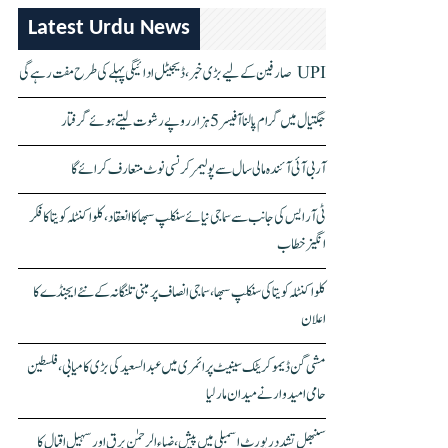
Latest Urdu News
UPI صارفین کے لیے بڑی خبر، ڈیجیٹل ادائیگی پہلے کی طرح مفت رہے گی
جگتیال میں گرام پالنا آفیسر 5 ہزار روپے رشوت لیتے ہوئے گرفتار
آر بی آئی آئندہ مالی سال سے پولیمر کرنسی نوٹ متعارف کرائے گا
ٹی آر ایس کی جانب سے سماجی نیائے سنکلپ سبھا کا انعقاد، کلواکنٹلہ کویتا کا فکر
انگیز خطاب
کلواکنٹلہ کویتا کی سنکلپ سبھا، سماجی انصاف پر مبنی تلنگانہ کے نئے ایجنڈے کا
اعلان
مشی گن ڈیموکریٹک سینیٹ پرائمری میں عبدالسعید کی بڑی کامیابی، فلسطین
حامی امیدوار نے میدان مار لیا
سنبھل تشدد رپورٹ اسمبلی میں پیش، ضیاء الرحمٰن برق اور سہیل اقبال کا