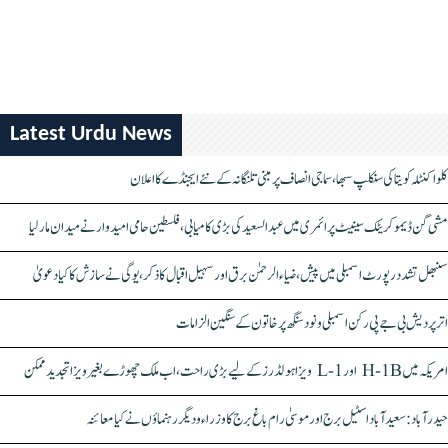
Latest Urdu News
کلواکنٹلہ کویتا کی سنکلپ سبھا، سماجی انصاف پر مبنی تلنگانہ کے نئے ایجنڈے کا اعلان
مشی گن ڈیموکریٹک سینیٹ پرائمری میں عبدالسعید کی بڑی کامیابی، فلسطین حامی امیدوار نے میدان مار لیا
سنبھل تشدد رپورٹ اسمبلی میں پیش، ضیاء الرحمٰن برق اور سہیل اقبال کا ذکر، یوگی نے سازش کا کیا دعویٰ
اتر پردیش بی جے پی رکن اسمبلی ونود سنگھ پر خاتون کے سنگین الزامات
امریکہ میں H-1B اور L-1 ویزا ہولڈرز کے لیے بڑی راحت، اب ملک چھوڑے بغیر ویزا تجدید ممکن
حیدرآباد: سعیدآباد اسٹیل برج اور موسیٰ رام باغ برج کا وزراء و دیگر رہنماؤں نے کیا معائنہ