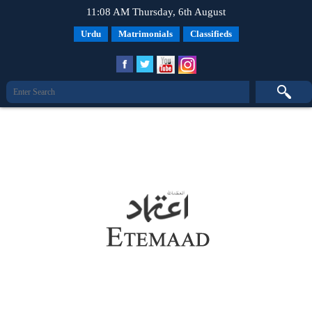
11:08 AM Thursday, 6th August
Urdu
Matrimonials
Classifieds