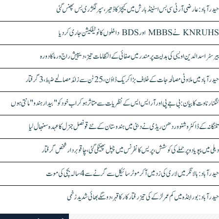
حیدرآباد: عارضی آر ٹی سی بس اسٹینڈ بارش میں کیچڑ کا ڈھیر، سپر لگژری بس پھنس گئی
KNRUHS نے MBBS اور BDS داخلوں کا نوٹیفکیشن جاری کر دیا
بیرسٹر اسدالدین اویسی کی ہدایت پر مندر میں صفائی کے انتظامات تیز، دیپیش راج ورما کا دورہ
حیدرآباد میں ملاوٹی مصالحہ جات کے خلاف بڑا کریک ڈاؤن، 25 ٹن سے زائد مصالحے ضبط، 3 گرفتار
کنگنا رناوت کا بیان: بی جے پی اور آر ایس ایس کے نظریات سے متاثر ہو کر اب خود کو "بیدار ہندو" مانتی ہوں
تلنگانہ کے ڈاکٹر وشنو وردھن ریڈی نے دبئی میں ہندوستان کے نئے قونصل جنرل کا عہدہ سنبھال لیا
دہلی میں پپو یادو پر حملے کی کوشش، پریس کانفرنس میں چپل پھینکی گئی، چاقو بردار شخص گرفتار
حیدرآباد: بالا نگر میں لاری کی زد میں آکر موٹرسائیکل سے گرنے سے 4 سالہ بچی کی موت
حیدرآباد: بورابنڈہ میں کم عمر لڑکے کی تیز رفتار کار کا قہر، دو سگے بھائی شدید زخمی