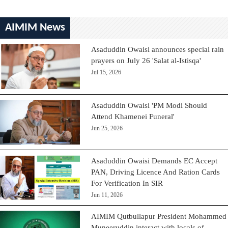
AIMIM News
Asaduddin Owaisi announces special rain
prayers on July 26 'Salat al-Istisqa'
Jul 15, 2026
Asaduddin Owaisi 'PM Modi Should
Attend Khamenei Funeral'
Jun 25, 2026
Asaduddin Owaisi Demands EC Accept
PAN, Driving Licence And Ration Cards
For Verification In SIR
Jun 11, 2026
AIMIM Qutbullapur President Mohammed
Muneeruddin interact with locals of