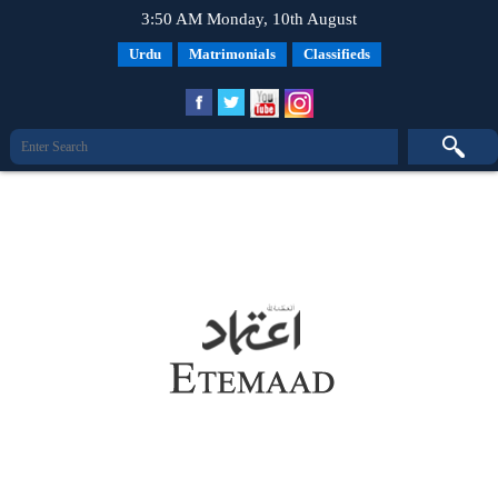
3:50 AM Monday, 10th August
Urdu
Matrimonials
Classifieds