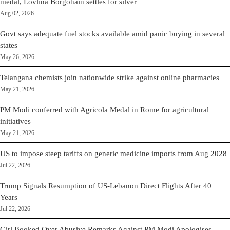
medal, Lovlina Borgohain settles for silver
Aug 02, 2026
Govt says adequate fuel stocks available amid panic buying in several
states
May 26, 2026
Telangana chemists join nationwide strike against online pharmacies
May 21, 2026
PM Modi conferred with Agricola Medal in Rome for agricultural
initiatives
May 21, 2026
US to impose steep tariffs on generic medicine imports from Aug 2028
Jul 22, 2026
Trump Signals Resumption of US-Lebanon Direct Flights After 40
Years
Jul 22, 2026
Girl Booked Over Abusive Remarks Against PM Modi Apologises