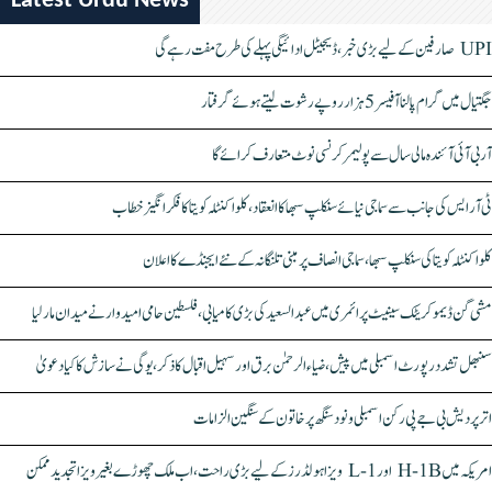
Latest Urdu News
UPI صارفین کے لیے بڑی خبر، ڈیجیٹل ادائیگی پہلے کی طرح مفت رہے گی
جگتیال میں گرام پالنا آفیسر 5 ہزار روپے رشوت لیتے ہوئے گرفتار
آر بی آئی آئندہ مالی سال سے پولیمر کرنسی نوٹ متعارف کرائے گا
ٹی آر ایس کی جانب سے سماجی نیائے سنکلپ سبھا کا انعقاد، کلواکنٹلہ کویتا کا فکر انگیز خطاب
کلواکنٹلہ کویتا کی سنکلپ سبھا، سماجی انصاف پر مبنی تلنگانہ کے نئے ایجنڈے کا اعلان
مشی گن ڈیموکریٹک سینیٹ پرائمری میں عبدالسعید کی بڑی کامیابی، فلسطین حامی امیدوار نے میدان مار لیا
سنبھل تشدد رپورٹ اسمبلی میں پیش، ضیاء الرحمٰن برق اور سہیل اقبال کا ذکر، یوگی نے سازش کا کیا دعویٰ
اتر پردیش بی جے پی رکن اسمبلی ونود سنگھ پر خاتون کے سنگین الزامات
امریکہ میں H-1B اور L-1 ویزا ہولڈرز کے لیے بڑی راحت، اب ملک چھوڑے بغیر ویزا تجدید ممکن