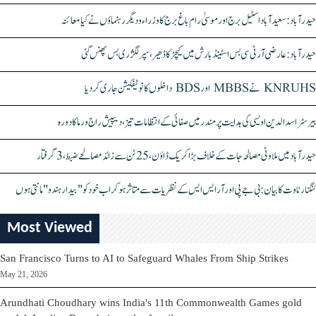
حیدرآباد: سعیدآباد اسٹیل برج اور موسیٰ رام باغ برج کا وزراء و دیگر رہنماؤں نے کیا معائنہ
حیدرآباد: عارضی آر ٹی سی بس اسٹینڈ بارش میں کیچڑ کا ڈھیر، سپر لگژری بس پھنس گئی
KNRUHS نے MBBS اور BDS داخلوں کا نوٹیفکیشن جاری کر دیا
بیرسٹر اسدالدین اویسی کی ہدایت پر مندر میں صفائی کے انتظامات تیز، دیپیش راج ورما کا دورہ
حیدرآباد میں ملاوٹی مصالحہ جات کے خلاف بڑا کریک ڈاؤن، 25 ٹن سے زائد مصالحے ضبط، 3 گرفتار
کنگنا رناوت کا بیان: بی جے پی اور آر ایس ایس کے نظریات سے متاثر ہو کر اب خود کو "بیدار ہندو" مانتی ہوں
Most Viewed
San Francisco Turns to AI to Safeguard Whales From Ship Strikes
May 21, 2026
Arundhati Choudhary wins India's 11th Commonwealth Games gold