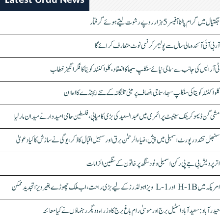
Latest Urdu News
جگتیال میں گرام پالنا آفیسر 5 ہزار روپے رشوت لیتے ہوئے گرفتار
آر بی آئی آئندہ مالی سال سے پولیمر کرنسی نوٹ متعارف کرائے گا
ٹی آر ایس کی جانب سے سماجی نیائے سنکلپ سبھا کا انعقاد، کلواکنٹلہ کویتا کا فکر انگیز خطاب
کلواکنٹلہ کویتا کی سنکلپ سبھا، سماجی انصاف پر مبنی تلنگانہ کے نئے ایجنڈے کا اعلان
مشی گن ڈیموکریٹک سینیٹ پرائمری میں عبدالسعید کی بڑی کامیابی، فلسطین حامی امیدوار نے میدان مار لیا
سنبھل تشدد رپورٹ اسمبلی میں پیش، ضیاء الرحمٰن برق اور سہیل اقبال کا ذکر، یوگی نے سازش کا کیا دعویٰ
اتر پردیش بی جے پی رکن اسمبلی ونود سنگھ پر خاتون کے سنگین الزامات
امریکہ میں H-1B اور L-1 ویزا ہولڈرز کے لیے بڑی راحت، اب ملک چھوڑے بغیر ویزا تجدید ممکن
حیدرآباد: سعیدآباد اسٹیل برج اور موسیٰ رام باغ برج کا وزراء و دیگر رہنماؤں نے کیا معائنہ