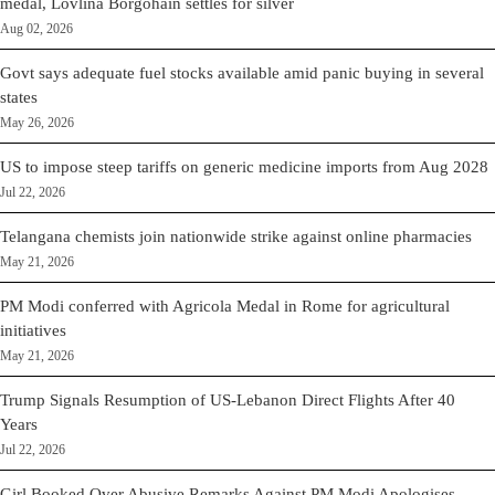
medal, Lovlina Borgohain settles for silver
Aug 02, 2026
Govt says adequate fuel stocks available amid panic buying in several
states
May 26, 2026
US to impose steep tariffs on generic medicine imports from Aug 2028
Jul 22, 2026
Telangana chemists join nationwide strike against online pharmacies
May 21, 2026
PM Modi conferred with Agricola Medal in Rome for agricultural
initiatives
May 21, 2026
Trump Signals Resumption of US-Lebanon Direct Flights After 40
Years
Jul 22, 2026
Girl Booked Over Abusive Remarks Against PM Modi Apologises