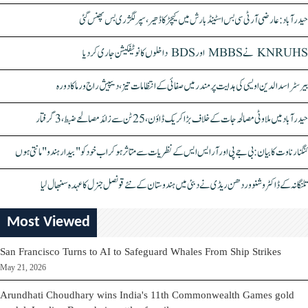
حیدرآباد: عارضی آر ٹی سی بس اسٹینڈ بارش میں کیچڑ کا ڈھیر، سپر لگژری بس پھنس گئی
KNRUHS نے MBBS اور BDS داخلوں کا نوٹیفکیشن جاری کر دیا
بیرسٹر اسدالدین اویسی کی ہدایت پر مندر میں صفائی کے انتظامات تیز، دیپیش راج ورما کا دورہ
حیدرآباد میں ملاوٹی مصالحہ جات کے خلاف بڑا کریک ڈاؤن، 25 ٹن سے زائد مصالحے ضبط، 3 گرفتار
کنگنا رناوت کا بیان: بی جے پی اور آر ایس ایس کے نظریات سے متاثر ہو کر اب خود کو "بیدار ہندو" مانتی ہوں
تلنگانہ کے ڈاکٹر وشنو وردھن ریڈی نے دبئی میں ہندوستان کے نئے قونصل جنرل کا عہدہ سنبھال لیا
Most Viewed
San Francisco Turns to AI to Safeguard Whales From Ship Strikes
May 21, 2026
Arundhati Choudhary wins India's 11th Commonwealth Games gold