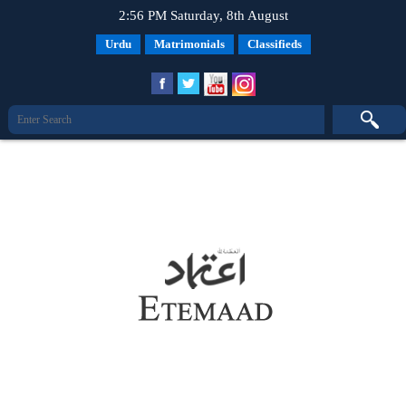
2:56 PM Saturday, 8th August
Urdu
Matrimonials
Classifieds