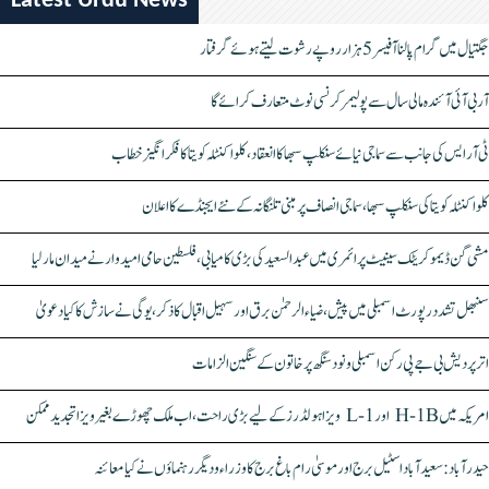
Latest Urdu News
جگتیال میں گرام پالنا آفیسر 5 ہزار روپے رشوت لیتے ہوئے گرفتار
آر بی آئی آئندہ مالی سال سے پولیمر کرنسی نوٹ متعارف کرائے گا
ٹی آر ایس کی جانب سے سماجی نیائے سنکلپ سبھا کا انعقاد، کلواکنٹلہ کویتا کا فکر انگیز خطاب
کلواکنٹلہ کویتا کی سنکلپ سبھا، سماجی انصاف پر مبنی تلنگانہ کے نئے ایجنڈے کا اعلان
مشی گن ڈیموکریٹک سینیٹ پرائمری میں عبدالسعید کی بڑی کامیابی، فلسطین حامی امیدوار نے میدان مار لیا
سنبھل تشدد رپورٹ اسمبلی میں پیش، ضیاء الرحمٰن برق اور سہیل اقبال کا ذکر، یوگی نے سازش کا کیا دعویٰ
اتر پردیش بی جے پی رکن اسمبلی ونود سنگھ پر خاتون کے سنگین الزامات
امریکہ میں H-1B اور L-1 ویزا ہولڈرز کے لیے بڑی راحت، اب ملک چھوڑے بغیر ویزا تجدید ممکن
حیدرآباد: سعیدآباد اسٹیل برج اور موسیٰ رام باغ برج کا وزراء و دیگر رہنماؤں نے کیا معائنہ