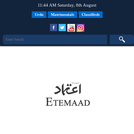
11:44 AM Saturday, 8th August
Urdu
Matrimonials
Classifieds