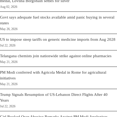
medal, Lovlina Borgohain settles for silver
Aug 02, 2026
Govt says adequate fuel stocks available amid panic buying in several
states
May 26, 2026
US to impose steep tariffs on generic medicine imports from Aug 2028
Jul 22, 2026
Telangana chemists join nationwide strike against online pharmacies
May 21, 2026
PM Modi conferred with Agricola Medal in Rome for agricultural
initiatives
May 21, 2026
Trump Signals Resumption of US-Lebanon Direct Flights After 40
Years
Jul 22, 2026
Girl Booked Over Abusive Remarks Against PM Modi Apologises