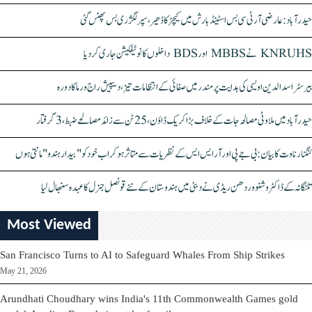
حیدرآباد: عارضی آر ٹی سی بس اسٹینڈ بارش میں کیچڑ کا ڈھیر، سپر لگژری بس پھنس گئی
KNRUHS نے MBBS اور BDS داخلوں کا نوٹیفکیشن جاری کر دیا
بیرسٹر اسدالدین اویسی کی ہدایت پر مندر میں صفائی کے انتظامات تیز، دیپیش راج ورما کا دورہ
حیدرآباد میں ملاوٹی مصالحہ جات کے خلاف بڑا کریک ڈاؤن، 25 ٹن سے زائد مصالحے ضبط، 3 گرفتار
کنگنا رناوت کا بیان: بی جے پی اور آر ایس ایس کے نظریات سے متاثر ہو کر اب خود کو "بیدار ہندو" مانتی ہوں
تلنگانہ کے ڈاکٹر وشنو وردھن ریڈی نے دبئی میں ہندوستان کے نئے قونصل جنرل کا عہدہ سنبھال لیا
Most Viewed
San Francisco Turns to AI to Safeguard Whales From Ship Strikes
May 21, 2026
Arundhati Choudhary wins India's 11th Commonwealth Games gold