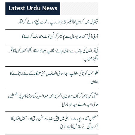
Latest Urdu News
جگتیال میں گرام پالنا آفیسر 5 ہزار روپے رشوت لیتے ہوئے گرفتار
آر بی آئی آئندہ مالی سال سے پولیمر کرنسی نوٹ متعارف کرائے گا
ٹی آر ایس کی جانب سے سماجی نیائے سنکلپ سبھا کا انعقاد، کلواکنٹلہ کویتا کا فکر
انگیز خطاب
کلواکنٹلہ کویتا کی سنکلپ سبھا، سماجی انصاف پر مبنی تلنگانہ کے نئے ایجنڈے کا
اعلان
مشی گن ڈیموکریٹک سینیٹ پرائمری میں عبدالسعید کی بڑی کامیابی، فلسطین
حامی امیدوار نے میدان مار لیا
سنبھل تشدد رپورٹ اسمبلی میں پیش، ضیاء الرحمٰن برق اور سہیل اقبال کا
ذکر، یوگی نے سازش کا کیا دعویٰ