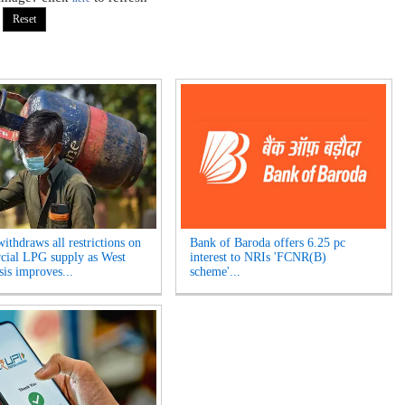
ithdraws all restrictions on
Bank of Baroda offers 6.25 pc
ial LPG supply as West
interest to NRIs 'FCNR(B)
sis improves...
scheme'...