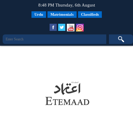
8:48 PM Thursday, 6th August
Urdu
Matrimonials
Classifieds