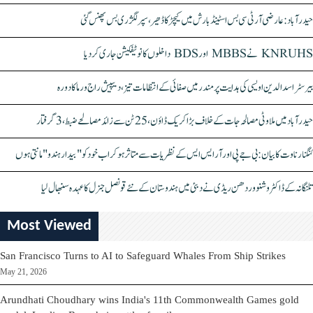
حیدرآباد: عارضی آر ٹی سی بس اسٹینڈ بارش میں کیچڑ کا ڈھیر، سپر لگژری بس پھنس گئی
KNRUHS نے MBBS اور BDS داخلوں کا نوٹیفکیشن جاری کر دیا
بیرسٹر اسدالدین اویسی کی ہدایت پر مندر میں صفائی کے انتظامات تیز، دیپیش راج ورما کا دورہ
حیدرآباد میں ملاوٹی مصالحہ جات کے خلاف بڑا کریک ڈاؤن، 25 ٹن سے زائد مصالحے ضبط، 3 گرفتار
کنگنا رناوت کا بیان: بی جے پی اور آر ایس ایس کے نظریات سے متاثر ہو کر اب خود کو "بیدار ہندو" مانتی ہوں
تلنگانہ کے ڈاکٹر وشنو وردھن ریڈی نے دبئی میں ہندوستان کے نئے قونصل جنرل کا عہدہ سنبھال لیا
Most Viewed
San Francisco Turns to AI to Safeguard Whales From Ship Strikes
May 21, 2026
Arundhati Choudhary wins India's 11th Commonwealth Games gold