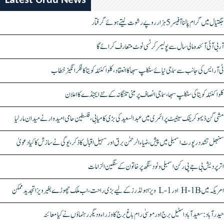
Latest Urdu News
جگتیال میں گرام پالنا آفیسر 5 ہزار روپے رشوت لیتے ہوئے گرفتار
آر بی آئی آئندہ مالی سال سے پولیمر کرنسی نوٹ متعارف کرائے گا
ٹی آر ایس کی جانب سے سماجی نیائے سنکلپ سبھا کا انعقاد، کلواکنٹلہ کویتا کا فکر انگیز خطاب
کلواکنٹلہ کویتا کی سنکلپ سبھا، سماجی انصاف پر مبنی تلنگانہ کے نئے ایجنڈے کا اعلان
مشی گن ڈیموکریٹک سینیٹ پرائمری میں عبدالسعید کی بڑی کامیابی، فلسطین حامی امیدوار نے میدان مار لیا
سنبھل تشدد رپورٹ اسمبلی میں پیش، ضیاء الرحمٰن برق اور سہیل اقبال کا ذکر، یوگی نے سازش کا کیا دعویٰ
اتر پردیش بی جے پی رکن اسمبلی ونود سنگھ پر خاتون کے سنگین الزامات
امریکہ میں H-1B اور L-1 ویزا ہولڈرز کے لیے بڑی راحت، اب ملک چھوڑے بغیر ویزا تجدید ممکن
حیدرآباد: سعیدآباد اسٹیل برج اور موسیٰ رام باغ برج کا وزراء و دیگر رہنماؤں نے کیا معائنہ