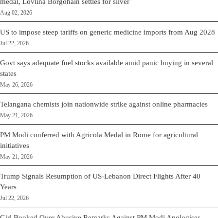
medal, Lovlina Borgohain settles for silver
Aug 02, 2026
US to impose steep tariffs on generic medicine imports from Aug 2028
Jul 22, 2026
Govt says adequate fuel stocks available amid panic buying in several
states
May 26, 2026
Telangana chemists join nationwide strike against online pharmacies
May 21, 2026
PM Modi conferred with Agricola Medal in Rome for agricultural
initiatives
May 21, 2026
Trump Signals Resumption of US-Lebanon Direct Flights After 40
Years
Jul 22, 2026
Girl Booked Over Abusive Remarks Against PM Modi Apologises