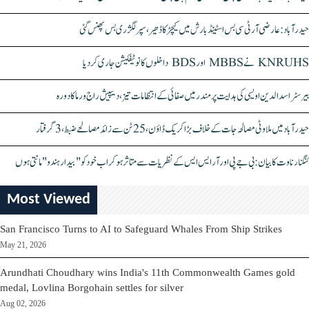
حیدرآباد: عارضی آر ٹی سی بس اسٹینڈ بارش میں کیچڑ کا ڈھیر، سپر لگژری بس پھنس گئی
KNRUHS نے MBBS اور BDS داخلوں کا نوٹیفکیشن جاری کر دیا
بیرسٹر اسدالدین اویسی کی ہدایت پر مندر میں صفائی کے انتظامات تیز، دیپیش راج ورما کا دورہ
حیدرآباد میں ملاوٹی مصالحہ جات کے خلاف بڑا کریک ڈاؤن، 25 ٹن سے زائد مصالحے ضبط، 3 گرفتار
کنگنا رناوت کا بیان: بی جے پی اور آر ایس ایس کے نظریات سے متاثر ہو کر اب خود کو "بیدار ہندو" مانتی ہوں
Most Viewed
San Francisco Turns to AI to Safeguard Whales From Ship Strikes
May 21, 2026
Arundhati Choudhary wins India's 11th Commonwealth Games gold
medal, Lovlina Borgohain settles for silver
Aug 02, 2026