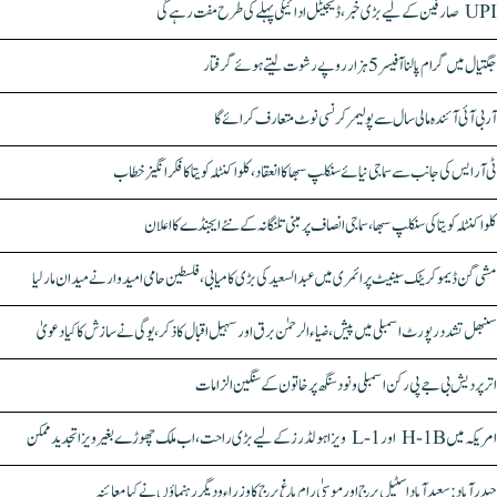
UPI صارفین کے لیے بڑی خبر، ڈیجیٹل ادائیگی پہلے کی طرح مفت رہے گی
جگتیال میں گرام پالنا آفیسر 5 ہزار روپے رشوت لیتے ہوئے گرفتار
آر بی آئی آئندہ مالی سال سے پولیمر کرنسی نوٹ متعارف کرائے گا
ٹی آر ایس کی جانب سے سماجی نیائے سنکلپ سبھا کا انعقاد، کلواکنٹلہ کویتا کا فکر انگیز خطاب
کلواکنٹلہ کویتا کی سنکلپ سبھا، سماجی انصاف پر مبنی تلنگانہ کے نئے ایجنڈے کا اعلان
مشی گن ڈیموکریٹک سینیٹ پرائمری میں عبدالسعید کی بڑی کامیابی، فلسطین حامی امیدوار نے میدان مار لیا
سنبھل تشدد رپورٹ اسمبلی میں پیش، ضیاء الرحمٰن برق اور سہیل اقبال کا ذکر، یوگی نے سازش کا کیا دعویٰ
اتر پردیش بی جے پی رکن اسمبلی ونود سنگھ پر خاتون کے سنگین الزامات
امریکہ میں H-1B اور L-1 ویزا ہولڈرز کے لیے بڑی راحت، اب ملک چھوڑے بغیر ویزا تجدید ممکن
حیدرآباد: سعیدآباد اسٹیل برج اور موسیٰ رام باغ برج کا وزراء و دیگر رہنماؤں نے کیا معائنہ