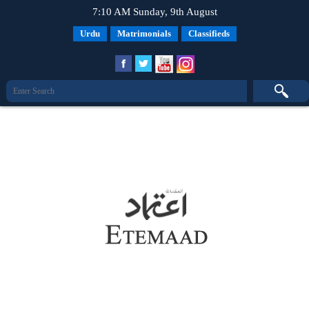
7:10 AM Sunday, 9th August
Urdu
Matrimonials
Classifieds