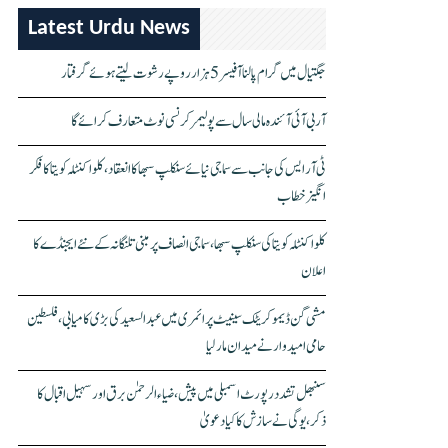
Latest Urdu News
جگتیال میں گرام پالنا آفیسر 5 ہزار روپے رشوت لیتے ہوئے گرفتار
آر بی آئی آئندہ مالی سال سے پولیمر کرنسی نوٹ متعارف کرائے گا
ٹی آر ایس کی جانب سے سماجی نیائے سنکلپ سبھا کا انعقاد، کلواکنٹلہ کویتا کا فکر
انگیز خطاب
کلواکنٹلہ کویتا کی سنکلپ سبھا، سماجی انصاف پر مبنی تلنگانہ کے نئے ایجنڈے کا
اعلان
مشی گن ڈیموکریٹک سینیٹ پرائمری میں عبدالسعید کی بڑی کامیابی، فلسطین
حامی امیدوار نے میدان مار لیا
سنبھل تشدد رپورٹ اسمبلی میں پیش، ضیاء الرحمٰن برق اور سہیل اقبال کا
ذکر، یوگی نے سازش کا کیا دعویٰ