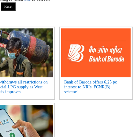
ithdraws all restrictions on
Bank of Baroda offers 6.25 pc
ial LPG supply as West
interest to NRIs 'FCNR(B)
sis improves...
scheme'...