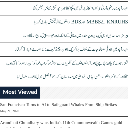
حیدرآباد: عارضی آر ٹی سی بس اسٹینڈ بارش میں کیچڑ کا ڈھیر، سپر لگژری بس پھنس گئی
KNRUHS نے MBBS اور BDS داخلوں کا نوٹیفکیشن جاری کر دیا
بیرسٹر اسدالدین اویسی کی ہدایت پر مندر میں صفائی کے انتظامات تیز، دیپیش راج ورما کا دورہ
حیدرآباد میں ملاوٹی مصالحہ جات کے خلاف بڑا کریک ڈاؤن، 25 ٹن سے زائد مصالحے ضبط، 3 گرفتار
کنگنا رناوت کا بیان: بی جے پی اور آر ایس ایس کے نظریات سے متاثر ہو کر اب خود کو "بیدار ہندو" مانتی ہوں
تلنگانہ کے ڈاکٹر وشنو وردھن ریڈی نے دبئی میں ہندوستان کے نئے قونصل جنرل کا عہدہ سنبھال لیا
Most Viewed
San Francisco Turns to AI to Safeguard Whales From Ship Strikes
May 21, 2026
Arundhati Choudhary wins India's 11th Commonwealth Games gold