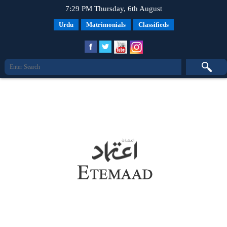
7:29 PM Thursday, 6th August
Urdu
Matrimonials
Classifieds