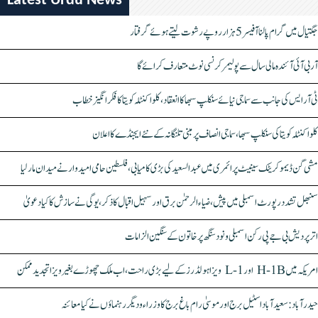
Latest Urdu News
جگتیال میں گرام پالنا آفیسر 5 ہزار روپے رشوت لیتے ہوئے گرفتار
آر بی آئی آئندہ مالی سال سے پولیمر کرنسی نوٹ متعارف کرائے گا
ٹی آر ایس کی جانب سے سماجی نیائے سنکلپ سبھا کا انعقاد، کلواکنٹلہ کویتا کا فکر انگیز خطاب
کلواکنٹلہ کویتا کی سنکلپ سبھا، سماجی انصاف پر مبنی تلنگانہ کے نئے ایجنڈے کا اعلان
مشی گن ڈیموکریٹک سینیٹ پرائمری میں عبدالسعید کی بڑی کامیابی، فلسطین حامی امیدوار نے میدان مار لیا
سنبھل تشدد رپورٹ اسمبلی میں پیش، ضیاء الرحمٰن برق اور سہیل اقبال کا ذکر، یوگی نے سازش کا کیا دعویٰ
اتر پردیش بی جے پی رکن اسمبلی ونود سنگھ پر خاتون کے سنگین الزامات
امریکہ میں H-1B اور L-1 ویزا ہولڈرز کے لیے بڑی راحت، اب ملک چھوڑے بغیر ویزا تجدید ممکن
حیدرآباد: سعیدآباد اسٹیل برج اور موسیٰ رام باغ برج کا وزراء و دیگر رہنماؤں نے کیا معائنہ