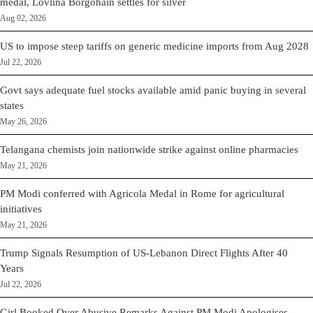
medal, Lovlina Borgohain settles for silver
Aug 02, 2026
US to impose steep tariffs on generic medicine imports from Aug 2028
Jul 22, 2026
Govt says adequate fuel stocks available amid panic buying in several
states
May 26, 2026
Telangana chemists join nationwide strike against online pharmacies
May 21, 2026
PM Modi conferred with Agricola Medal in Rome for agricultural
initiatives
May 21, 2026
Trump Signals Resumption of US-Lebanon Direct Flights After 40
Years
Jul 22, 2026
Girl Booked Over Abusive Remarks Against PM Modi Apologises