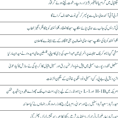
جگتیال میں گرام پالنا آفیسر 5 ہزار روپے رشوت لیتے ہوئے گرفتار
آر بی آئی آئندہ مالی سال سے پولیمر کرنسی نوٹ متعارف کرائے گا
ٹی آر ایس کی جانب سے سماجی نیائے سنکلپ سبھا کا انعقاد، کلواکنٹلہ کویتا کا فکر انگیز خطاب
کلواکنٹلہ کویتا کی سنکلپ سبھا، سماجی انصاف پر مبنی تلنگانہ کے نئے ایجنڈے کا اعلان
مشی گن ڈیموکریٹک سینیٹ پرائمری میں عبدالسعید کی بڑی کامیابی، فلسطین حامی امیدوار نے میدان مار لیا
سنبھل تشدد رپورٹ اسمبلی میں پیش، ضیاء الرحمٰن برق اور سہیل اقبال کا ذکر، یوگی نے سازش کا کیا دعویٰ
اتر پردیش بی جے پی رکن اسمبلی ونود سنگھ پر خاتون کے سنگین الزامات
امریکہ میں H-1B اور L-1 ویزا ہولڈرز کے لیے بڑی راحت، اب ملک چھوڑے بغیر ویزا تجدید ممکن
حیدرآباد: سعیدآباد اسٹیل برج اور موسیٰ رام باغ برج کا وزراء و دیگر رہنماؤں نے کیا معائنہ
حیدرآباد: عارضی آر ٹی سی بس اسٹینڈ بارش میں کیچڑ کا ڈھیر، سپر لگژری بس پھنس گئی