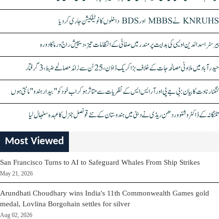
KNRUHS نے MBBS اور BDS داخلوں کا نوٹیفکیشن جاری کر دیا
بیرسٹر اسدالدین اویسی کی ہدایت پر مندر میں صفائی کے انتظامات تیز، دیپیش راج ورما کا دورہ
حیدرآباد میں ملاوٹی مصالحہ جات کے خلاف بڑا کریک ڈاؤن، 25 ٹن سے زائد مصالحے ضبط، 3 گرفتار
کنگنا رناوت کا بیان: بی جے پی اور آر ایس ایس کے نظریات سے متاثر ہو کر اب خود کو "بیدار ہندو" مانتی ہوں
تلنگانہ کے ڈاکٹر وشنو وردھن ریڈی نے دبئی میں ہندوستان کے نئے قونصل جنرل کا عہدہ سنبھال لیا
Most Viewed
San Francisco Turns to AI to Safeguard Whales From Ship Strikes
May 21, 2026
Arundhati Choudhary wins India's 11th Commonwealth Games gold
medal, Lovlina Borgohain settles for silver
Aug 02, 2026