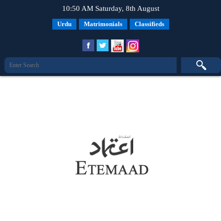
10:50 AM Saturday, 8th August
Urdu
Matrimonials
Classifieds