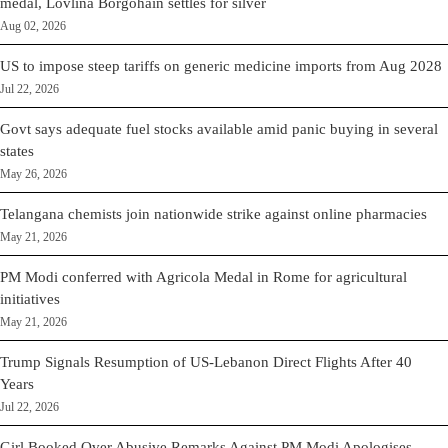
medal, Lovlina Borgohain settles for silver
Aug 02, 2026
US to impose steep tariffs on generic medicine imports from Aug 2028
Jul 22, 2026
Govt says adequate fuel stocks available amid panic buying in several
states
May 26, 2026
Telangana chemists join nationwide strike against online pharmacies
May 21, 2026
PM Modi conferred with Agricola Medal in Rome for agricultural
initiatives
May 21, 2026
Trump Signals Resumption of US-Lebanon Direct Flights After 40
Years
Jul 22, 2026
Girl Booked Over Abusive Remarks Against PM Modi Apologises