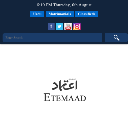
6:19 PM Thursday, 6th August
Urdu
Matrimonials
Classifieds