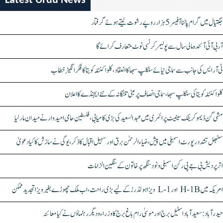
Latest Urdu News
جگتیال میں گرام پالنا آفیسر 5 ہزار روپے رشوت لیتے ہوئے گرفتار
آر بی آئی آئندہ مالی سال سے پولیمر کرنسی نوٹ متعارف کرائے گا
ٹی آر ایس کی جانب سے سماجی نیائے سنکلپ سبھا کا انعقاد، کلواکنٹلہ کویتا کا فکر انگیز خطاب
کلواکنٹلہ کویتا کی سنکلپ سبھا، سماجی انصاف پر مبنی تلنگانہ کے نئے ایجنڈے کا اعلان
مشی گن ڈیموکریٹک سینیٹ پرائمری میں عبدالسعید کی بڑی کامیابی، فلسطین حامی امیدوار نے میدان مار لیا
سنبھل تشدد رپورٹ اسمبلی میں پیش، ضیاء الرحمٰن برق اور سہیل اقبال کا ذکر، یوگی نے سازش کا کیا دعویٰ
اتر پردیش بی جے پی رکن اسمبلی ونود سنگھ پر خاتون کے سنگین الزامات
امریکہ میں H-1B اور L-1 ویزا ہولڈرز کے لیے بڑی راحت، اب ملک چھوڑے بغیر ویزا تجدید ممکن
حیدرآباد: سعیدآباد اسٹیل برج اور موسیٰ رام باغ برج کا وزراء و دیگر رہنماؤں نے کیا معائنہ