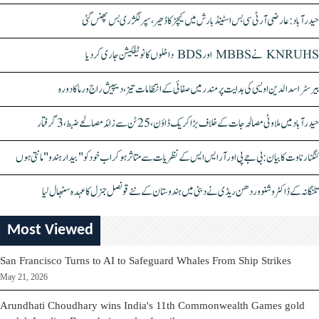
حیدرآباد: عارضی آر ٹی سی بس اسٹینڈ بارش میں کیچڑ کا ڈھیر، سپر لگژری بس پھنس گئی
KNRUHS نے MBBS اور BDS داخلوں کا نوٹیفکیشن جاری کر دیا
بیرسٹر اسدالدین اویسی کی ہدایت پر مندر میں صفائی کے انتظامات تیز، دیپیش راج ورما کا دورہ
حیدرآباد میں ملاوٹی مصالحہ جات کے خلاف بڑا کریک ڈاؤن، 25 ٹن سے زائد مصالحے ضبط، 3 گرفتار
کنگنا رناوت کا بیان: بی جے پی اور آر ایس ایس کے نظریات سے متاثر ہو کر اب خود کو "بیدار ہندو" مانتی ہوں
تلنگانہ کے ڈاکٹر وشنو وردھن ریڈی نے دبئی میں ہندوستان کے نئے قونصل جنرل کا عہدہ سنبھال لیا
Most Viewed
San Francisco Turns to AI to Safeguard Whales From Ship Strikes
May 21, 2026
Arundhati Choudhary wins India's 11th Commonwealth Games gold