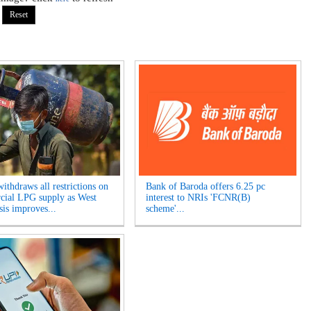
ithdraws all restrictions on
Bank of Baroda offers 6.25 pc
ial LPG supply as West
interest to NRIs 'FCNR(B)
sis improves...
scheme'...