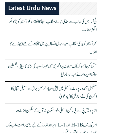
Latest Urdu News
ٹی آر ایس کی جانب سے سماجی نیائے سنکلپ سبھا کا انعقاد، کلواکنٹلہ کویتا کا فکر
انگیز خطاب
کلواکنٹلہ کویتا کی سنکلپ سبھا، سماجی انصاف پر مبنی تلنگانہ کے نئے ایجنڈے کا
اعلان
مشی گن ڈیموکریٹک سینیٹ پرائمری میں عبدالسعید کی بڑی کامیابی، فلسطین
حامی امیدوار نے میدان مار لیا
سنبھل تشدد رپورٹ اسمبلی میں پیش، ضیاء الرحمٰن برق اور سہیل اقبال کا
ذکر، یوگی نے سازش کا کیا دعویٰ
اتر پردیش بی جے پی رکن اسمبلی ونود سنگھ پر خاتون کے سنگین الزامات
امریکہ میں H-1B اور L-1 ویزا ہولڈرز کے لیے بڑی راحت، اب ملک