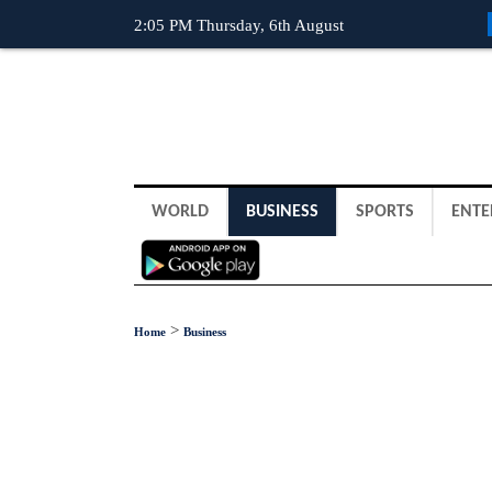
2:05 PM Thursday, 6th August
WORLD
BUSINESS
SPORTS
ENTE
>
Home
Business