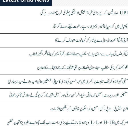
Latest Urdu News
UPI صارفین کے لیے بڑی خبر، ڈیجیٹل ادائیگی پہلے کی طرح مفت رہے گی
جگتیال میں گرام پالنا آفیسر 5 ہزار روپے رشوت لیتے ہوئے گرفتار
آر بی آئی آئندہ مالی سال سے پولیمر کرنسی نوٹ متعارف کرائے گا
ٹی آر ایس کی جانب سے سماجی نیائے سنکلپ سبھا کا انعقاد، کلواکنٹلہ کویتا کا فکر انگیز خطاب
کلواکنٹلہ کویتا کی سنکلپ سبھا، سماجی انصاف پر مبنی تلنگانہ کے نئے ایجنڈے کا اعلان
مشی گن ڈیموکریٹک سینیٹ پرائمری میں عبدالسعید کی بڑی کامیابی، فلسطین حامی امیدوار نے میدان مار لیا
سنبھل تشدد رپورٹ اسمبلی میں پیش، ضیاء الرحمٰن برق اور سہیل اقبال کا ذکر، یوگی نے سازش کا کیا دعویٰ
اتر پردیش بی جے پی رکن اسمبلی ونود سنگھ پر خاتون کے سنگین الزامات
امریکہ میں H-1B اور L-1 ویزا ہولڈرز کے لیے بڑی راحت، اب ملک چھوڑے بغیر ویزا تجدید ممکن