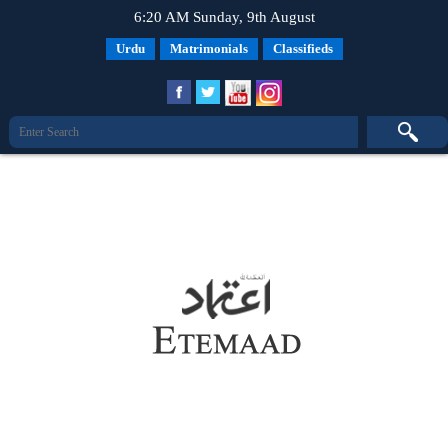
6:20 AM Sunday, 9th August
Urdu
Matrimonials
Classifieds