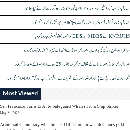
حیدرآباد: سعیدآباد اسٹیل برج اور موسیٰ رام باغ برج کا وزراء و دیگر رہنماؤں نے کیا معائنہ
حیدرآباد: عارضی آر ٹی سی بس اسٹینڈ بارش میں کیچڑ کا ڈھیر، سپر لگژری بس پھنس گئی
KNRUHS نے MBBS اور BDS داخلوں کا نوٹیفکیشن جاری کر دیا
بیرسٹر اسدالدین اویسی کی ہدایت پر مندر میں صفائی کے انتظامات تیز، دیپیش راج ورما کا دورہ
حیدرآباد میں ملاوٹی مصالحہ جات کے خلاف بڑا کریک ڈاؤن، 25 ٹن سے زائد مصالحے ضبط، 3 گرفتار
کنگنا رناوت کا بیان: بی جے پی اور آر ایس ایس کے نظریات سے متاثر ہو کر اب خود کو "بیدار ہندو" مانتی ہوں
Most Viewed
San Francisco Turns to AI to Safeguard Whales From Ship Strikes
May 21, 2026
Arundhati Choudhary wins India's 11th Commonwealth Games gold