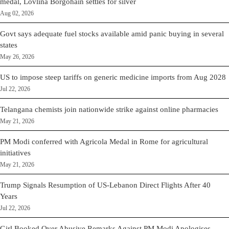
medal, Lovlina Borgohain settles for silver
Aug 02, 2026
Govt says adequate fuel stocks available amid panic buying in several
states
May 26, 2026
US to impose steep tariffs on generic medicine imports from Aug 2028
Jul 22, 2026
Telangana chemists join nationwide strike against online pharmacies
May 21, 2026
PM Modi conferred with Agricola Medal in Rome for agricultural
initiatives
May 21, 2026
Trump Signals Resumption of US-Lebanon Direct Flights After 40
Years
Jul 22, 2026
Girl Booked Over Abusive Remarks Against PM Modi Apologises