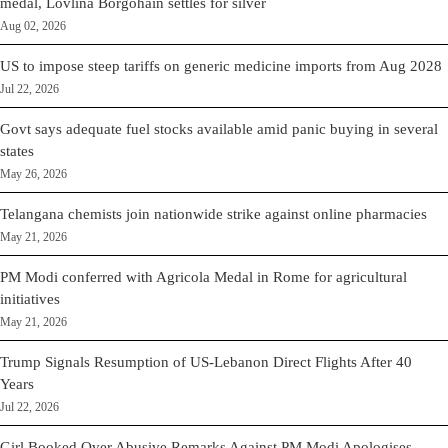
medal, Lovlina Borgohain settles for silver
Aug 02, 2026
US to impose steep tariffs on generic medicine imports from Aug 2028
Jul 22, 2026
Govt says adequate fuel stocks available amid panic buying in several
states
May 26, 2026
Telangana chemists join nationwide strike against online pharmacies
May 21, 2026
PM Modi conferred with Agricola Medal in Rome for agricultural
initiatives
May 21, 2026
Trump Signals Resumption of US-Lebanon Direct Flights After 40
Years
Jul 22, 2026
Girl Booked Over Abusive Remarks Against PM Modi Apologises