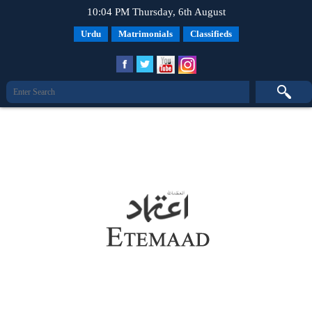
10:04 PM Thursday, 6th August
Urdu
Matrimonials
Classifieds