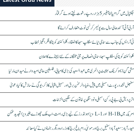
Latest Urdu News
جگتیال میں گرام پالنا آفیسر 5 ہزار روپے رشوت لیتے ہوئے گرفتار
آر بی آئی آئندہ مالی سال سے پولیمر کرنسی نوٹ متعارف کرائے گا
ٹی آر ایس کی جانب سے سماجی نیائے سنکلپ سبھا کا انعقاد، کلواکنٹلہ کویتا کا فکر انگیز خطاب
کلواکنٹلہ کویتا کی سنکلپ سبھا، سماجی انصاف پر مبنی تلنگانہ کے نئے ایجنڈے کا اعلان
مشی گن ڈیموکریٹک سینیٹ پرائمری میں عبدالسعید کی بڑی کامیابی، فلسطین حامی امیدوار نے میدان مار لیا
سنبھل تشدد رپورٹ اسمبلی میں پیش، ضیاء الرحمٰن برق اور سہیل اقبال کا ذکر، یوگی نے سازش کا کیا دعویٰ
اتر پردیش بی جے پی رکن اسمبلی ونود سنگھ پر خاتون کے سنگین الزامات
امریکہ میں H-1B اور L-1 ویزا ہولڈرز کے لیے بڑی راحت، اب ملک چھوڑے بغیر ویزا تجدید ممکن
حیدرآباد: سعیدآباد اسٹیل برج اور موسیٰ رام باغ برج کا وزراء و دیگر رہنماؤں نے کیا معائنہ