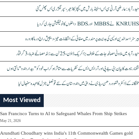
حیدرآباد: عارضی آر ٹی سی بس اسٹینڈ بارش میں کیچڑ کا ڈھیر، سپر لگژری بس پھنس گئی
KNRUHS نے MBBS اور BDS داخلوں کا نوٹیفکیشن جاری کر دیا
بیرسٹر اسدالدین اویسی کی ہدایت پر مندر میں صفائی کے انتظامات تیز، دیپیش راج ورما کا دورہ
حیدرآباد میں ملاوٹی مصالحہ جات کے خلاف بڑا کریک ڈاؤن، 25 ٹن سے زائد مصالحے ضبط، 3 گرفتار
کنگنا رناوت کا بیان: بی جے پی اور آر ایس ایس کے نظریات سے متاثر ہو کر اب خود کو "بیدار ہندو" مانتی ہوں
تلنگانہ کے ڈاکٹر وشنو وردھن ریڈی نے دبئی میں ہندوستان کے نئے قونصل جنرل کا عہدہ سنبھال لیا
Most Viewed
San Francisco Turns to AI to Safeguard Whales From Ship Strikes
May 21, 2026
Arundhati Choudhary wins India's 11th Commonwealth Games gold