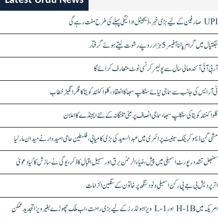
Latest Urdu News
UPI صارفین کے لیے بڑی خبر، ڈیجیٹل ادائیگی پہلے کی طرح مفت رہے گی
جگتیال میں گرام پالنا آفیسر 5 ہزار روپے رشوت لیتے ہوئے گرفتار
آر بی آئی آئندہ مالی سال سے پولیمر کرنسی نوٹ متعارف کرائے گا
ٹی آر ایس کی جانب سے سماجی نیائے سنکلپ سبھا کا انعقاد، کلواکنٹلہ کویتا کا فکر انگیز خطاب
کلواکنٹلہ کویتا کی سنکلپ سبھا، سماجی انصاف پر مبنی تلنگانہ کے نئے ایجنڈے کا اعلان
مشی گن ڈیموکریٹک سینیٹ پرائمری میں عبدالسعید کی بڑی کامیابی، فلسطین حامی امیدوار نے میدان مار لیا
سنبھل تشدد رپورٹ اسمبلی میں پیش، ضیاء الرحمٰن برق اور سہیل اقبال کا ذکر، یوگی نے سازش کا کیا دعویٰ
اتر پردیش بی جے پی رکن اسمبلی ونود سنگھ پر خاتون کے سنگین الزامات
امریکہ میں H-1B اور L-1 ویزا ہولڈرز کے لیے بڑی راحت، اب ملک چھوڑے بغیر ویزا تجدید ممکن