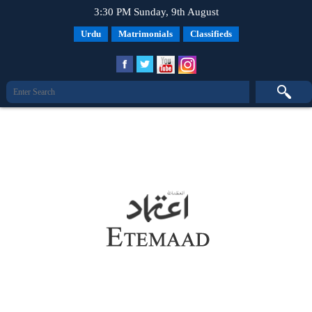
3:30 PM Sunday, 9th August
Urdu
Matrimonials
Classifieds