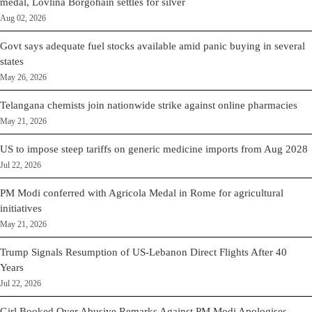
medal, Lovlina Borgohain settles for silver
Aug 02, 2026
Govt says adequate fuel stocks available amid panic buying in several
states
May 26, 2026
Telangana chemists join nationwide strike against online pharmacies
May 21, 2026
US to impose steep tariffs on generic medicine imports from Aug 2028
Jul 22, 2026
PM Modi conferred with Agricola Medal in Rome for agricultural
initiatives
May 21, 2026
Trump Signals Resumption of US-Lebanon Direct Flights After 40
Years
Jul 22, 2026
Girl Booked Over Abusive Remarks Against PM Modi Apologises