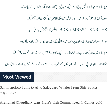
حیدرآباد: سعیدآباد اسٹیل برج اور موسیٰ رام باغ برج کا وزراء و دیگر رہنماؤں نے کیا معائنہ
حیدرآباد: عارضی آر ٹی سی بس اسٹینڈ بارش میں کیچڑ کا ڈھیر، سپر لگژری بس پھنس گئی
KNRUHS نے MBBS اور BDS داخلوں کا نوٹیفکیشن جاری کر دیا
بیرسٹر اسدالدین اویسی کی ہدایت پر مندر میں صفائی کے انتظامات تیز، دیپیش راج ورما کا دورہ
حیدرآباد میں ملاوٹی مصالحہ جات کے خلاف بڑا کریک ڈاؤن، 25 ٹن سے زائد مصالحے ضبط، 3 گرفتار
کنگنا رناوت کا بیان: بی جے پی اور آر ایس ایس کے نظریات سے متاثر ہو کر اب خود کو "بیدار ہندو" مانتی ہوں
Most Viewed
San Francisco Turns to AI to Safeguard Whales From Ship Strikes
May 21, 2026
Arundhati Choudhary wins India's 11th Commonwealth Games gold