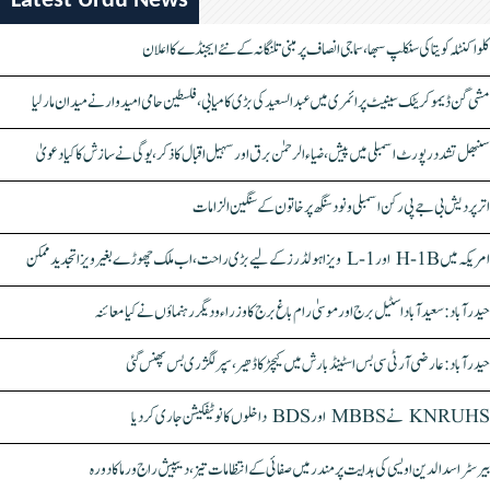
Latest Urdu News
کلواکنٹلہ کویتا کی سنکلپ سبھا، سماجی انصاف پر مبنی تلنگانہ کے نئے ایجنڈے کا اعلان
مشی گن ڈیموکریٹک سینیٹ پرائمری میں عبدالسعید کی بڑی کامیابی، فلسطین حامی امیدوار نے میدان مار لیا
سنبھل تشدد رپورٹ اسمبلی میں پیش، ضیاء الرحمٰن برق اور سہیل اقبال کا ذکر، یوگی نے سازش کا کیا دعویٰ
اتر پردیش بی جے پی رکن اسمبلی ونود سنگھ پر خاتون کے سنگین الزامات
امریکہ میں H-1B اور L-1 ویزا ہولڈرز کے لیے بڑی راحت، اب ملک چھوڑے بغیر ویزا تجدید ممکن
حیدرآباد: سعیدآباد اسٹیل برج اور موسیٰ رام باغ برج کا وزراء و دیگر رہنماؤں نے کیا معائنہ
حیدرآباد: عارضی آر ٹی سی بس اسٹینڈ بارش میں کیچڑ کا ڈھیر، سپر لگژری بس پھنس گئی
KNRUHS نے MBBS اور BDS داخلوں کا نوٹیفکیشن جاری کر دیا
بیرسٹر اسدالدین اویسی کی ہدایت پر مندر میں صفائی کے انتظامات تیز، دیپیش راج ورما کا دورہ