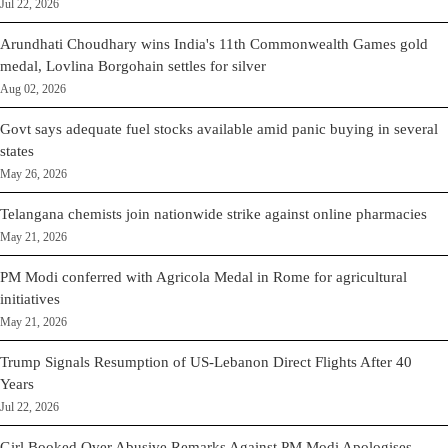
Jul 22, 2026
Arundhati Choudhary wins India's 11th Commonwealth Games gold
medal, Lovlina Borgohain settles for silver
Aug 02, 2026
Govt says adequate fuel stocks available amid panic buying in several
states
May 26, 2026
Telangana chemists join nationwide strike against online pharmacies
May 21, 2026
PM Modi conferred with Agricola Medal in Rome for agricultural
initiatives
May 21, 2026
Trump Signals Resumption of US-Lebanon Direct Flights After 40
Years
Jul 22, 2026
Girl Booked Over Abusive Remarks Against PM Modi Apologises