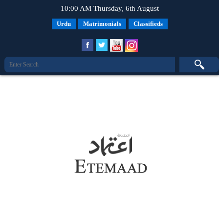
10:00 AM Thursday, 6th August
Urdu
Matrimonials
Classifieds