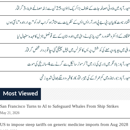
حیدرآباد میں ملاوٹی مصالحہ جات کے خلاف بڑا کریک ڈاؤن، 25 ٹن سے زائد مصالحے ضبط، 3 گرفتار
کنگنا رناوت کا بیان: بی جے پی اور آر ایس ایس کے نظریات سے متاثر ہو کر اب خود کو "بیدار ہندو" مانتی ہوں
تلنگانہ کے ڈاکٹر وشنو وردھن ریڈی نے دبئی میں ہندوستان کے نئے قونصل جنرل کا عہدہ سنبھال لیا
دہلی میں پپو یادو پر حملے کی کوشش، پریس کانفرنس میں چپل پھینکی گئی، چاقو بردار شخص گرفتار
حیدرآباد: بالا نگر میں لاری کی زد میں آکر موٹرسائیکل سے گرنے سے 4 سالہ بچی کی موت
حیدرآباد: بورابنڈہ میں کم عمر لڑکے کی تیز رفتار کار کا قہر، دو سگے بھائی شدید زخمی
Most Viewed
San Francisco Turns to AI to Safeguard Whales From Ship Strikes
May 21, 2026
US to impose steep tariffs on generic medicine imports from Aug 2028