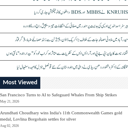
KNRUHS نے MBBS اور BDS داخلوں کا نوٹیفکیشن جاری کر دیا
بیرسٹر اسدالدین اویسی کی ہدایت پر مندر میں صفائی کے انتظامات تیز، دیپیش راج ورما کا دورہ
حیدرآباد میں ملاوٹی مصالحہ جات کے خلاف بڑا کریک ڈاؤن، 25 ٹن سے زائد مصالحے ضبط، 3 گرفتار
کنگنا رناوت کا بیان: بی جے پی اور آر ایس ایس کے نظریات سے متاثر ہو کر اب خود کو "بیدار ہندو" مانتی ہوں
تلنگانہ کے ڈاکٹر وشنو وردھن ریڈی نے دبئی میں ہندوستان کے نئے قونصل جنرل کا عہدہ سنبھال لیا
Most Viewed
San Francisco Turns to AI to Safeguard Whales From Ship Strikes
May 21, 2026
Arundhati Choudhary wins India's 11th Commonwealth Games gold
medal, Lovlina Borgohain settles for silver
Aug 02, 2026