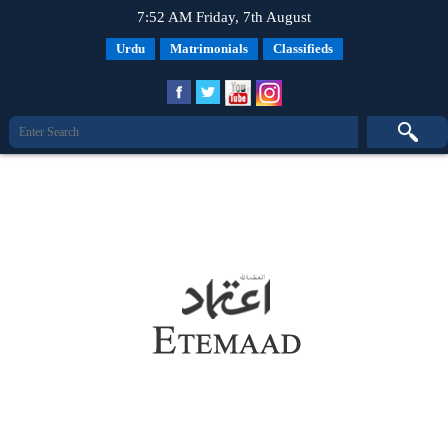
7:52 AM Friday, 7th August
Urdu
Matrimonials
Classifieds