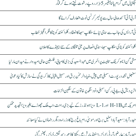
جگتیال میں گرام پالنا آفیسر 5 ہزار روپے رشوت لیتے ہوئے گرفتار
آر بی آئی آئندہ مالی سال سے پولیمر کرنسی نوٹ متعارف کرائے گا
ٹی آر ایس کی جانب سے سماجی نیائے سنکلپ سبھا کا انعقاد، کلواکنٹلہ کویتا کا فکر انگیز خطاب
کلواکنٹلہ کویتا کی سنکلپ سبھا، سماجی انصاف پر مبنی تلنگانہ کے نئے ایجنڈے کا اعلان
مشی گن ڈیموکریٹک سینیٹ پرائمری میں عبدالسعید کی بڑی کامیابی، فلسطین حامی امیدوار نے میدان مار لیا
سنبھل تشدد رپورٹ اسمبلی میں پیش، ضیاء الرحمٰن برق اور سہیل اقبال کا ذکر، یوگی نے سازش کا کیا دعویٰ
اتر پردیش بی جے پی رکن اسمبلی ونود سنگھ پر خاتون کے سنگین الزامات
امریکہ میں H-1B اور L-1 ویزا ہولڈرز کے لیے بڑی راحت، اب ملک چھوڑے بغیر ویزا تجدید ممکن
حیدرآباد: سعیدآباد اسٹیل برج اور موسیٰ رام باغ برج کا وزراء و دیگر رہنماؤں نے کیا معائنہ
حیدرآباد: عارضی آر ٹی سی بس اسٹینڈ بارش میں کیچڑ کا ڈھیر، سپر لگژری بس پھنس گئی